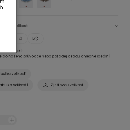
tím
ch
Zvol si velikost
S
M
L
ikost zvolit?
se do našeho průvodce nebo požádej o radu ohledně ideální
bulka velikostí
abulka velikostí
Zjisti svou velikost
:
1