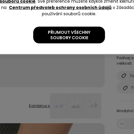
souborů cookie
. Své preference můžete kdykoli změnit kliknu
na
Centrum předvoleb ochrany osobních údajů
v Zásadá
používání souborů cookie.
Velikost:
PŘIJMOUT VŠECHNY
SOUBORY COOKIE
XS
Jakou vel
Podívej 
velikosti
Ta
T
Kombinuj s
Množství