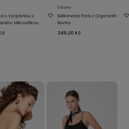
5 Barvy
a s Vycpávkou z
Balkonetka Paris z Organické
aného Mikrovlákna
Bavlny
Kč
349,00 Kč