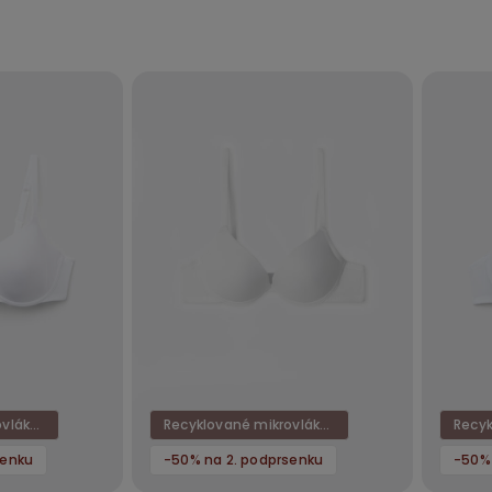
Recyklované mikrovlákno
Recyklované mikrovlákno
senku
-50% na 2. podprsenku
-50% 