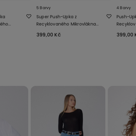
5 Barvy
4 Barvy
nka
Super Push-Upka z
Push-Upk
ného
Recyklovaného Mikrovlákna
Recyklov
Los Angeles
Venice
399,00 Kč
399,00 