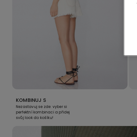
KOMBINUJ S
Nezastavuj se zde: vyber si
perfektní kombinaci a přidej
svůj look do košíku!