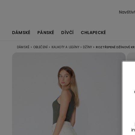
Navštiv
DÁMSKÉ
PÁNSKÉ
DÍVČÍ
CHLAPECKÉ
DÁMSKÉ
>
OBLEČENÍ
>
KALHOTY A LEGÍNY
>
DŽÍNY
>
ROZTŘEPENÉ DŽÍNOVÉ K
i