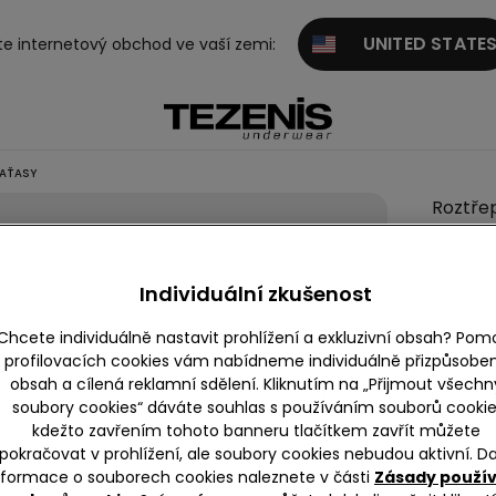
UNITED STATE
te internetový obchod ve vaší zemi:
RAŤASY
Roztře
Džínov
Kraťas
Individuální zkušenost
549,00
Chcete individuálně nastavit prohlížení a exkluzivní obsah? Pom
3 Recen
profilovacích cookies vám nabídneme individuálně přizpůsobe
obsah a cílená reklamní sdělení. Kliknutím na „Přijmout všechn
soubory cookies“ dáváte souhlas s používáním souborů cookie
Barva:
S
kdežto zavřením tohoto banneru tlačítkem zavřít můžete
pokračovat v prohlížení, ale soubory cookies nebudou aktivní. Da
nformace o souborech cookies naleznete v části
Zásady použí