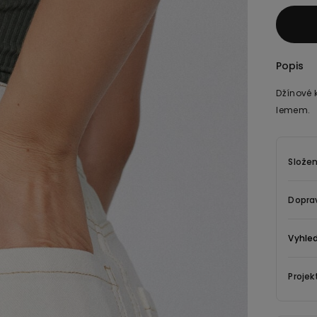
Popis
Džínové 
lemem.
Složen
Dopra
Vyhle
Projek