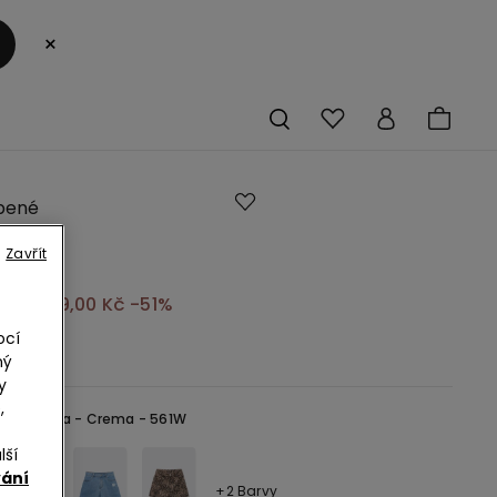
×
S
pené
é
Zavřít
y
 Kč
269,00 Kč
-51%
ocí
ze
ný
y
,
lonovinova -
Crema - 561W
lší
vání
+2 Barvy