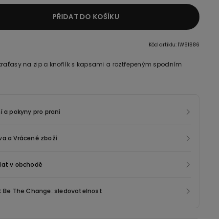
PŘIDAT DO KOŠÍKU
Kód artiklu: 1WS1886
kraťasy na zip a knoflík s kapsami a roztřepeným spodním
í a pokyny pro praní
va a Vrácené zboží
dat v obchodě
t Be The Change: sledovatelnost