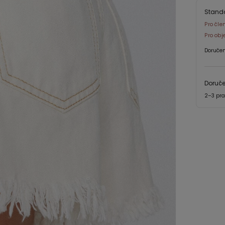
Stand
Pro čle
Pro obj
Doručen
Doruč
2–3 pra