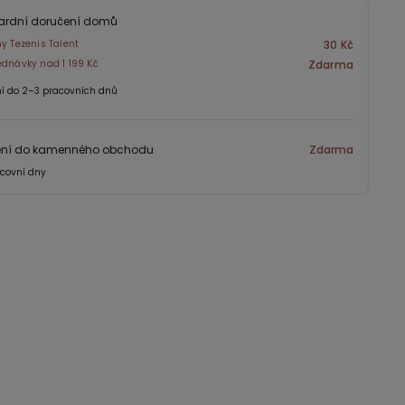
ardní doručení domů
ny Tezenis Talent
30 Kč
ednávky nad 1 199 Kč
Zdarma
í do 2–3 pracovních dnů
ení do kamenného obchodu
Zdarma
covní dny