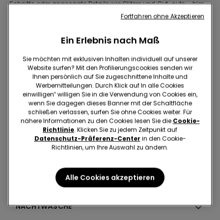
Schnitte oder angesagte Details wie Glitzer und Cut-outs – hier
ist für jede Fashionista etwas dabei. Besonders beliebt sind
Bikini
Fortfahren ohne Akzeptieren
Sets für Damen
, die Du individuell zusammenstellen kannst, um
Deinen persönlichen Strandlook zu kreieren.
Ein Erlebnis nach Maß
Egal, ob Du einen
Bikini für große Cups
für optimalen Halt, einen
String Bikini für Damen für einen verführerischen Look oder einen
Sie möchten mit exklusiven Inhalten individuell auf unserer
Badeanzug für Damen mit Shape-Effekt
für eine
Website surfen? Mit den Profilierungscookies senden wir
figurschmeichelnde Silhouette suchst – Tezenis bietet Dir
Ihnen persönlich auf Sie zugeschnittene Inhalte und
hochwertige Designs mit maximalem Tragekomfort. Unsere
Werbemitteilungen. Durch Klick auf In alle Cookies
Bademode für Damen kombiniert aktuelle Trends mit
einwilligen‟ willigen Sie in die Verwendung von Cookies ein,
funktionalen Materialien, sodass Du Dich am Strand oder Pool
wenn Sie dagegen dieses Banner mit der Schaltfläche
rundum wohlfühlen kannst.
Read more
schließen verlassen, surfen Sie ohne Cookies weiter. Für
nähere Informationen zu den Cookies lesen Sie die
Cookie-
Wie Du angesagte Bikinis stilvoll kombinieren kannst
Richtlinie
. Klicken Sie zu jedem Zeitpunkt auf
Ein trendiger Bikini für Damen allein reicht nicht – mit den
Datenschutz-Präferenz-Center
in den Cookie-
richtigen Kombinationen setzt Du Dein Strandoutfit perfekt in
Richtlinien, um Ihre Auswahl zu ändern.
Szene! Damen Bikini im High Waist Stil schmeicheln der Figur und
lassen sich ideal mit einem leichten Pareo oder einer Oversize-
Bluse kombinieren. Bikinis mit Bügel sorgen für extra Halt und
UNTERWÄSCHE
Alle Cookies akzeptieren
passen perfekt zu luftigen Shorts für einen entspannten Beach-
Look.
Für einen glamourösen Auftritt kannst Du zu einem Bikini mit
NACHTWÄSCHE
Glitzer greifen und ihn mit auffälligem Schmuck und einer