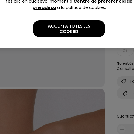
fes clic en qualsevol moment a
Centre de preferència de
privadesa
a la política de cookies.
ACCEPTA TOTES LES
COOKIES
size:
Sel
XS
No estàs 
Consulta
Ta
T
Quantitat