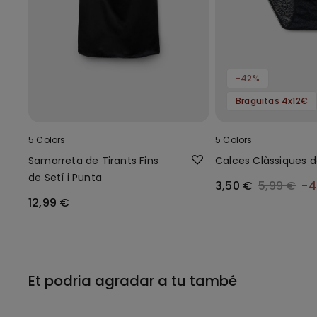
-42%
Braguitas 4x12€
5 Colors
5 Colors
Samarreta de Tirants Fins
Calces Clàssiques 
de Setí i Punta
3,50 €
5,99 €
-
12,99 €
Et podria agradar a tu també