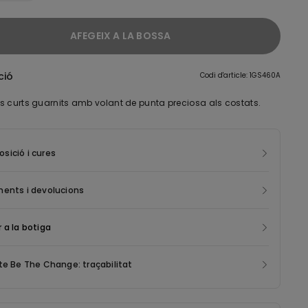
AFEGEIX A LA BOSSA
ció
Codi d'article: 1GS460A
s curts guarnits amb volant de punta preciosa als costats.
ició i cures
ments i devolucions
 a la botiga
te Be The Change: traçabilitat