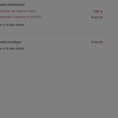
ment estàndard
embres de Tezenis Talent
1,95 €
omandes superiors a 49,00 €
Gratuït
en 3-4 dies hàbils
ent a botiga
Gratuït
en 4-6 dies hàbils