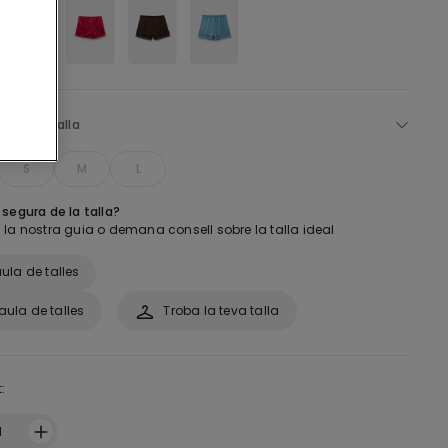
ecciona talla
S
M
L
segura de la talla?
 la nostra guia o demana consell sobre la talla ideal
ula de talles
aula de talles
Troba la teva talla
:
1