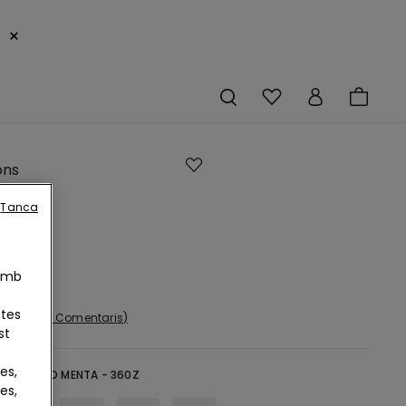
×
ons
de
Tanca
 Amb
otes
1 Comentaris
st
es,
gre -
VERD MENTA - 360Z
es,