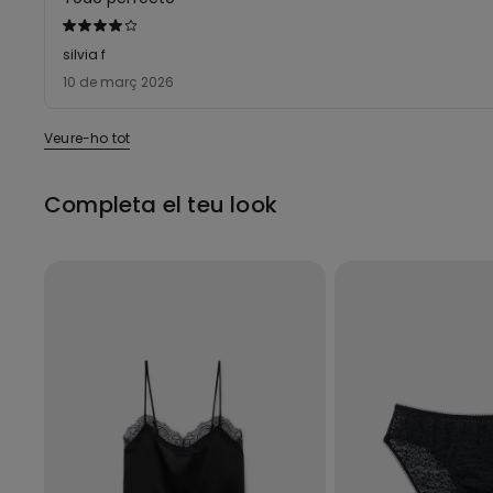
Qualificació
4
silvia f
de
10 de març 2026
5
Veure-ho tot
Completa el teu look