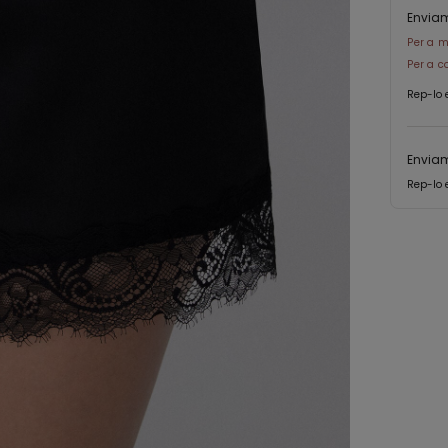
Envia
Per a m
Per a c
Rep-lo 
Enviam
Rep-lo 