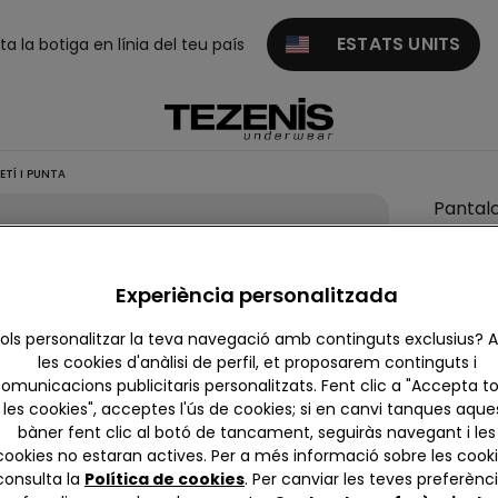
ESTATS UNITS
ita la botiga en línia del teu país
TÍ I PUNTA
Pantal
Curts 
Setí i
Experiència personalitzada
Punta
9,99 €
ols personalitzar la teva navegació amb continguts exclusius?
les cookies d'anàlisi de perfil, et proposarem continguts i
omunicacions publicitaris personalitzats. Fent clic a "Accepta t
4,0
les cookies", acceptes l'ús de cookies; si en canvi tanques aque
bàner fent clic al botó de tancament, seguiràs navegant i les
cookies no estaran actives. Per a més informació sobre les cooki
Color:
Ne
consulta la
Política de cookies
. Per canviar les teves preferènci