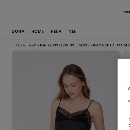
Vis
DONA
HOME
NENA
NEN
DONA
>
ROBA
>
PANTALONS I LEGGINS
>
SHORTS
>
PANTALONS CURTS DE SE
V
c