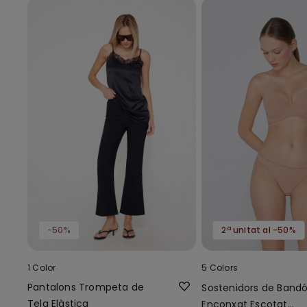
-50%
2ª unitat al -50%
1 Color
5 Colors
Pantalons Trompeta de
Sostenidors de Band
Tela Elàstica
Enconxat Escotat