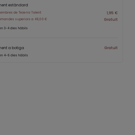
ment estàndard
embres de Tezenis Talent
1,95 €
omandes superiors a 49,00 €
Gratuït
en 3-4 dies hàbils
ent a botiga
Gratuït
en 4-6 dies hàbils