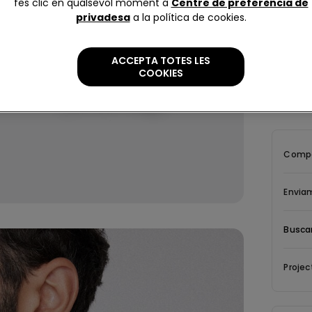
fes clic en qualsevol moment a
Centre de preferència de
privadesa
a la política de cookies.
Descrip
ACCEPTA TOTES LES
COOKIES
Samarret
cotó.
Compos
Envia
Buscar
Projec