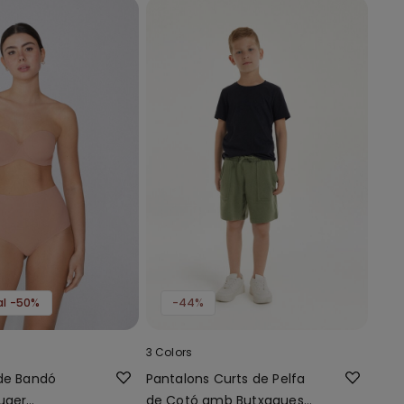
al -50%
-44%
3 Colors
 de Bandó
Pantalons Curts de Pelfa
uger
de Cotó amb Butxaques