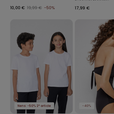
Microfibra Reciclada
10,00 €
19,99 €
-50%
17,99 €
Nens: -50% 2º article
-40%