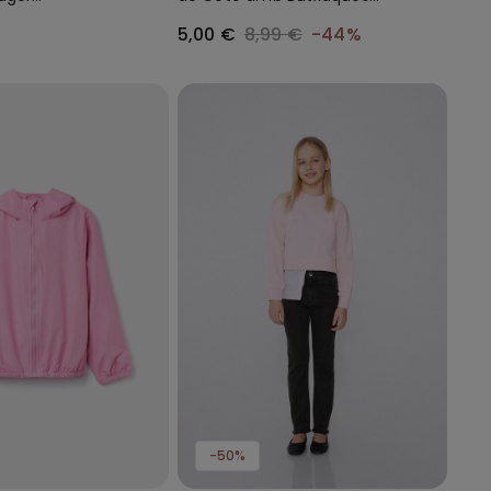
ciclada Full
Nen
5,00 €
8,99 €
-44%
-50%