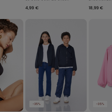
Microfibra Re
4,99 €
18,99 €
Coverage
-35%
-35%