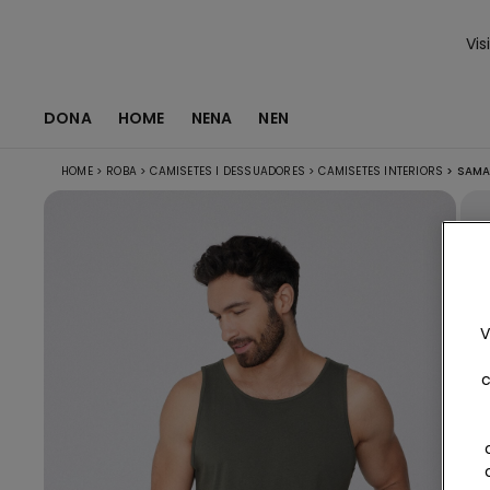
Vis
DONA
HOME
NENA
NEN
HOME
>
ROBA
>
CAMISETES I DESSUADORES
>
CAMISETES INTERIORS
>
SAMAR
V
c