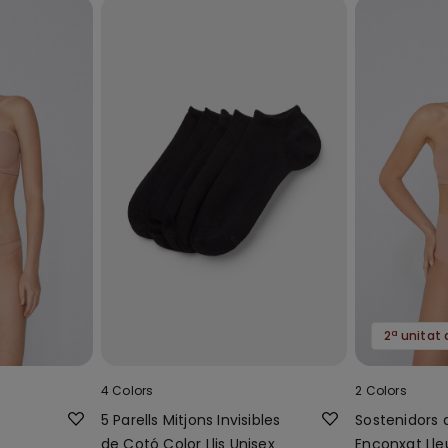
2ª unitat 
4 Colors
2 Colors
ó
5 Parells Mitjons Invisibles
Sostenidors
de Cotó Color Llis Unisex
Enconxat Lle