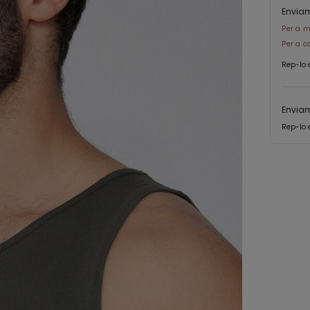
Envia
Per a m
Per a c
Rep-lo 
Enviam
Rep-lo 