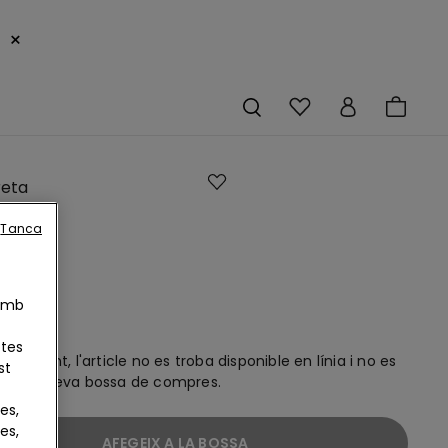
×
eta
Tanca
s
dó
ó
 Amb
otes
lement, l'article no es troba disponible en línia i no es
st
gir a la teva bossa de compres.
es,
es,
AFEGEIX A LA BOSSA