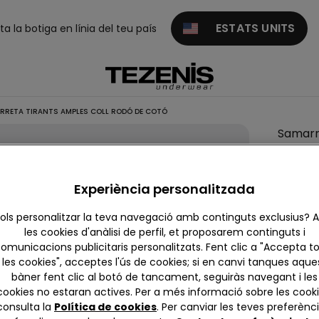
ESTATS UNITS
ita la botiga en línia del teu país
RETA TIRANTS AMPLES COLL RODÓ DE COTÓ
Samarr
Tirants
Ample
Experiència personalitzada
Coll Ro
de Cot
ols personalitzar la teva navegació amb continguts exclusius?
les cookies d'anàlisi de perfil, et proposarem continguts i
null
omunicacions publicitaris personalitzats. Fent clic a "Accepta t
Lamentab
les cookies", acceptes l'ús de cookies; si en canvi tanques aque
pot afe
bàner fent clic al botó de tancament, seguiràs navegant i les
cookies no estaran actives. Per a més informació sobre les cooki
consulta la
Política de cookies
. Per canviar les teves preferènci