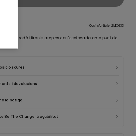
ció
Codi d'article: 2MC633
a de coll rodó i tirants amples confeccionada amb punt de
ició i cures
ments i devolucions
 a la botiga
te Be The Change: traçabilitat