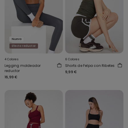
Nuevo
Efecto reductor
4 Colores
6 Colores
Legging moldeador
Shorts de Felpa con Ribetes
reductor
9,99 €
16,99 €