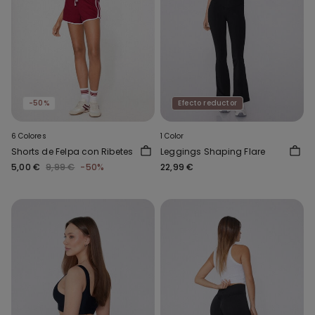
-50%
Efecto reductor
6 Colores
1 Color
Shorts de Felpa con Ribetes
Leggings Shaping Flare
5,00 €
9,99 €
-50%
22,99 €