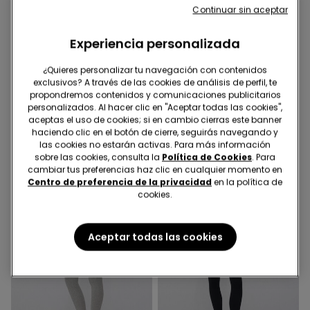
Continuar sin aceptar
Experiencia personalizada
¿Quieres personalizar tu navegación con contenidos
6 Colores
6 Colores
exclusivos? A través de las cookies de análisis de perfil, te
Shorts de Felpa con Ribetes
Shorts de Felpa con Ribetes
propondremos contenidos y comunicaciones publicitarios
9,99 €
9,99 €
personalizados. Al hacer clic en "Aceptar todas las cookies",
aceptas el uso de cookies; si en cambio cierras este banner
haciendo clic en el botón de cierre, seguirás navegando y
las cookies no estarán activas. Para más información
sobre las cookies, consulta la
Política de Cookies
. Para
cambiar tus preferencias haz clic en cualquier momento en
Centro de preferencia de la privacidad
en la política de
cookies.
Aceptar todas las cookies