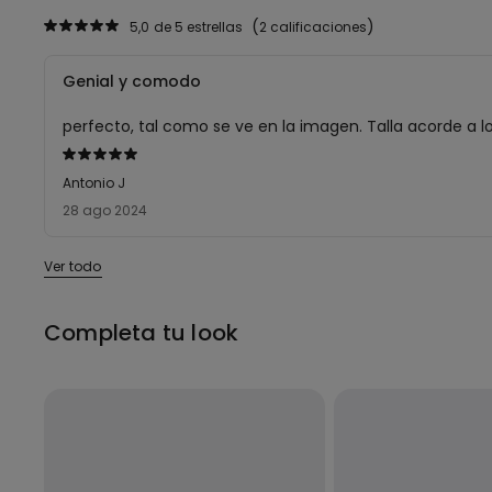
5,0
de 5 estrellas
2 calificaciones
Genial y comodo
perfecto, tal como se ve en la imagen. Talla acorde a l
Calificación
de
Antonio J
5
28 ago 2024
sobre
5
Ver todo
Completa tu look