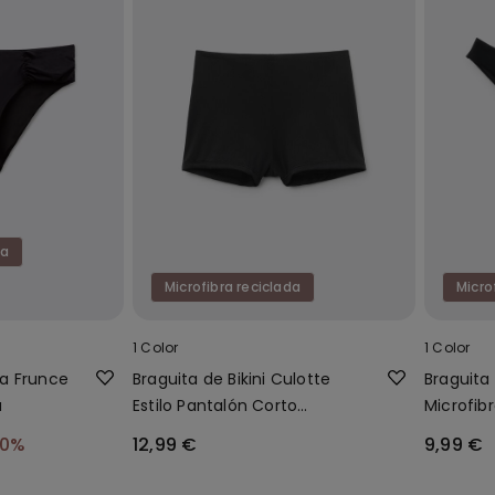
da
Microfibra reciclada
Micro
1 Color
1 Color
lta Frunce
Braguita de Bikini Culotte
Braguita 
a
Estilo Pantalón Corto
Microfib
Reciclada
40%
12,99 €
9,99 €