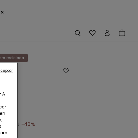
×
bra reciclada
aceptar
ini
Up
o
? A
bra
cer
 en
ada
,
14,99 €
-40%
s
Para