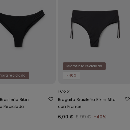
Microfibra reciclada
fibra reciclada
-40%
1 Color
Brasileña Bikini
Braguita Brasileña Bikini Alta
ra Reciclada
con Frunce
6,00 €
9,99 €
-40%