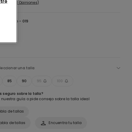
tro
2 Opiniones
gro -
Nero - 019
leccionar una talla
85
90
95
100
 seguro sobre la talla?
nuestra guía o pide consejo sobre la talla ideal
bla de tallas
abla de tallas
Encuentra tu talla