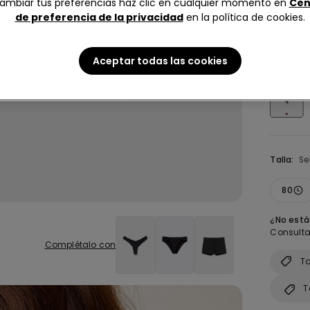
ambiar tus preferencias haz clic en cualquier momento en
Cen
5,0
de preferencia de la privacidad
en la política de cookies.
Color:
Ne
Aceptar todas las cookies
Talla:
Se
80
¿No estás
Consulta 
Complétalo con
Ta
T