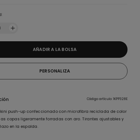
d:
1
AÑADIR A LA BOLSA
PERSONALIZA
ción
Código artículo: 1KPP328E
ikini push-up confeccionado con microfibra reciclada de color
 las copas ligeramente forradas con aro. Tirantes ajustables y
 lazo en la espalda.
o de confección de esta prenda tiene un hilado reciclado