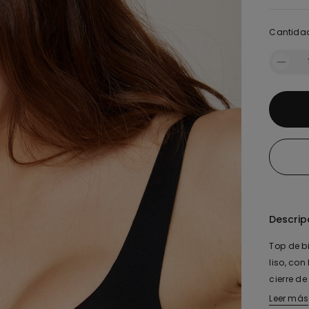
Cantida
Descrip
Top de b
liso, con
cierre de
Leer más
El tejid