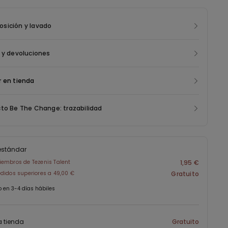
ado obtenido con la reelaboración de botellas de plástico
nte desechadas. Para la creación de esta nueva prenda,
sición y lavado
mos los residuos de los consumidores, dando una nueva vida
ial y reduciendo el impacto medioambiental.
 y devoluciones
 en tienda
to Be The Change: trazabilidad
estándar
embros de Tezenis Talent
1,95 €
didos superiores a 49,00 €
Gratuito
o en 3-4 días hábiles
a tienda
Gratuito