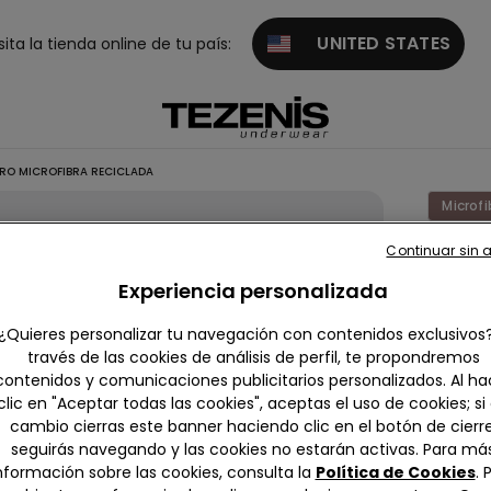
UNITED STATES
sita la tienda online de tu país:
ERO MICROFIBRA RECICLADA
Microfi
Continuar sin 
Top Bik
Push-
Experiencia personalizada
Rellen
¿Quieres personalizar tu navegación con contenidos exclusivos
Ligero
través de las cookies de análisis de perfil, te propondremos
Microfi
contenidos y comunicaciones publicitarios personalizados. Al ha
clic en "Aceptar todas las cookies", aceptas el uso de cookies; si
Recicl
cambio cierras este banner haciendo clic en el botón de cierre
9,00 €
seguirás navegando y las cookies no estarán activas. Para má
nformación sobre las cookies, consulta la
Política de Cookies
. 