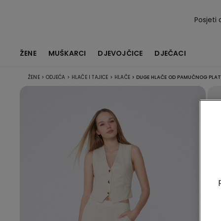
Posjeti 
ŽENE
MUŠKARCI
DJEVOJČICE
DJEČACI
ŽENE
>
ODJEĆA
>
HLAČE I TAJICE
>
HLAČE
>
DUGE HLAČE OD PAMUČNOG PLAT