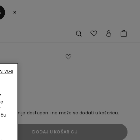
×
E
od
ATVORI
nog
s
vima
?
ne
”
ikl sada nije dostupan i ne može se dodati u košaricu.
oću
DODAJ U KOŠARICU