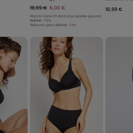
ranih
Recikliranih 
19,99 €
6,00 €
18,99 €
Full Coverag
Najniža cijena 30 dana prije početka popusta:
19,99 €
-70%
Redovna cijena:
19,99 €
-70%