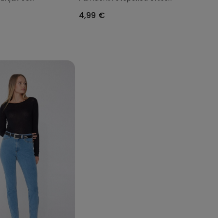
Mikrovlakana
4,99 €
e