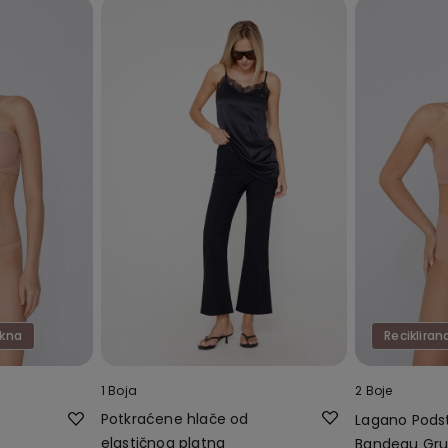
akna
Recikliran
1 Boja
2 Boje
Potkraćene hlače od
Lagano Podst
elastičnog platna
Bandeau Gru