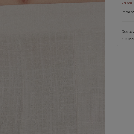
Za nar
Primi n
Dostav
3-5 ra