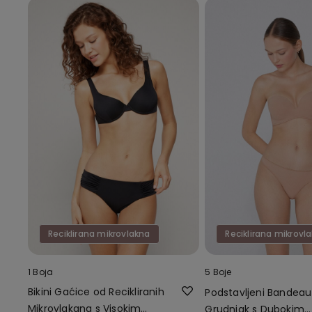
Reciklirana mikrovlakna
Reciklirana mikrovl
1 Boja
5 Boje
Bikini Gaćice od Recikliranih
Podstavljeni Bandeau
Mikrovlakana s Visokim
Grudnjak s Dubokim