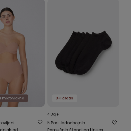
a mikrovlakna
3+1 gratis
4 Boje
avljeni
5 Pari Jednobojnih
dnjak od
Pamučnih Stopalica Unisex