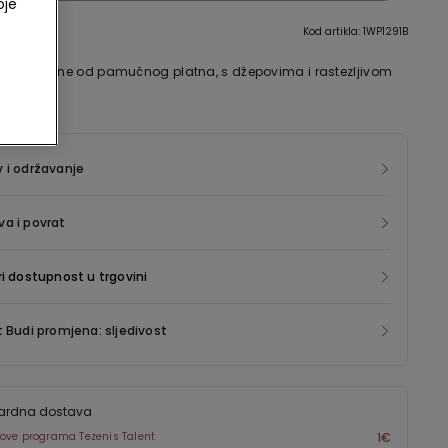
oje
Kod artikla: 1WP1291B
če izrađene od pamučnog platna, s džepovima i rastezljivom
 struku.
 i održavanje
a i povrat
ri dostupnost u trgovini
t Budi promjena: sljedivost
ardna dostava
ove programa Tezenis Talent
1€