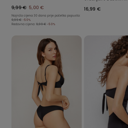
Strukom i Naborom
Dekolteom od Recikli
9,99 €
5,00 €
16,99 €
Mikrovlakana
Najniža cijena 30 dana prije početka popusta:
9,99 €
-50%
Redovna cijena:
9,99 €
-50%