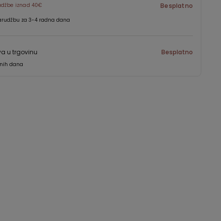
udžbe iznad 40€
Besplatno
arudžbu za 3-4 radna dana
a u trgovinu
Besplatno
dnih dana