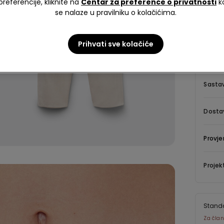
preferencije, kliknite na
Centar za preference o privatnosti
k
se nalaze u pravilniku o kolačićima.
Opis
Duge hla
Prihvati sve kolačiće
trakom u
Sastav
Dostav
Provje
Projek
Stand
Za član