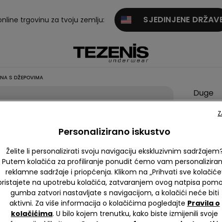
SJEDINJENE DRŽAV
online trgovinu za tvoju zemlju:
NA S DŽEPOVIMA
Duge
Hlače 
Z
Pamuč
Personalizirano iskustvo
Platna 
Džepo
Želite li personalizirati svoju navigaciju ekskluzivnim sadržajem
Putem kolačića za profiliranje ponudit ćemo vam personalizira
null
reklamne sadržaje i priopćenja. Klikom na „Prihvati sve kolačiće
Ovaj art
pristajete na upotrebu kolačića, zatvaranjem ovog natpisa pom
gumba zatvori nastavljate s navigacijom, a kolačići neće biti
aktivni. Za više informacija o kolačićima pogledajte
Pravila o
kolačićima
. U bilo kojem trenutku, kako biste izmijenili svoje