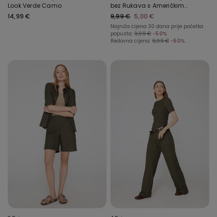
Look Verde Camo
bez Rukava s Američkim
Ovratnikom
14,99 €
9,99 €
5,00 €
Najniža cijena 30 dana prije početka
popusta:
9,99 €
-50%
Redovna cijena:
9,99 €
-50%