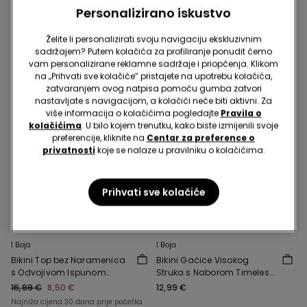
Personalizirano iskustvo
Želite li personalizirati svoju navigaciju ekskluzivnim
sadržajem? Putem kolačića za profiliranje ponudit ćemo
vam personalizirane reklamne sadržaje i priopćenja. Klikom
na „Prihvati sve kolačiće” pristajete na upotrebu kolačića,
zatvaranjem ovog natpisa pomoću gumba zatvori
nastavljate s navigacijom, a kolačići neće biti aktivni. Za
više informacija o kolačićima pogledajte
Pravila o
kolačićima
. U bilo kojem trenutku, kako biste izmijenili svoje
preferencije, kliknite na
Centar za preference o
privatnosti
koje se nalaze u pravilniku o kolačićima.
Prihvati sve kolačiće
1 Boja
1 Boja
Bikini Top bez Naramenica
Bikini Gaćice Visokog
s Odvojivom Ispunom
Struka s Naborom Timeless
Crinkle Dune
Look Verde Camo
16,99 €
8,50 €
12,99 €
Najniža cijena 30 dana prije početka