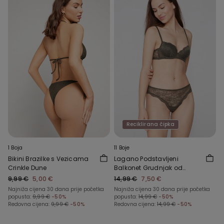
Reciklirana čipka
1 Boja
11 Boje
Bikini Brazilke s Vezicama
Lagano Podstavljeni
Crinkle Dune
Balkonet Grudnjak od
Reciklirane Čipke Wien
9,99 €
5,00 €
14,99 €
7,50 €
Najniža cijena 30 dana prije početka
Najniža cijena 30 dana prije početka
popusta:
9,99 €
-50%
popusta:
14,99 €
-50%
Redovna cijena:
9,99 €
-50%
Redovna cijena:
14,99 €
-50%