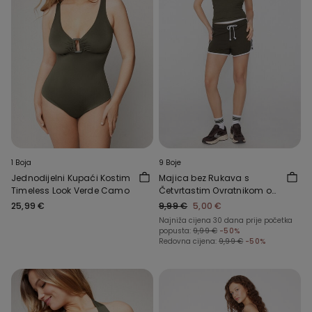
1 Boja
9 Boje
Jednodijelni Kupaći Kostim
Majica bez Rukava s
Timeless Look Verde Camo
Četvrtastim Ovratnikom od
Rebrastog Pamuka
25,99 €
9,99 €
5,00 €
Najniža cijena 30 dana prije početka
popusta:
9,99 €
-50%
Redovna cijena:
9,99 €
-50%