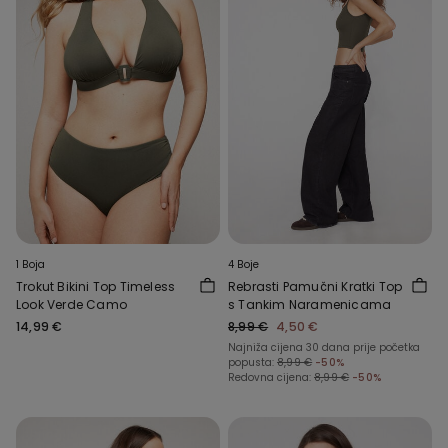
1 Boja
4 Boje
Trokut Bikini Top Timeless
Rebrasti Pamučni Kratki Top
Look Verde Camo
s Tankim Naramenicama
14,99 €
8,99 €
4,50 €
Najniža cijena 30 dana prije početka
popusta:
8,99 €
-50%
Redovna cijena:
8,99 €
-50%