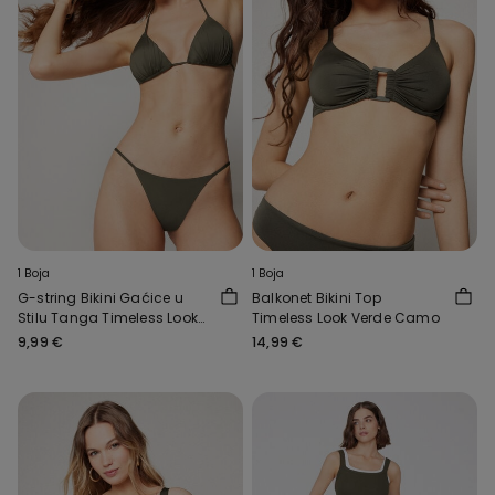
1 Boja
1 Boja
G-string Bikini Gaćice u
Balkonet Bikini Top
Stilu Tanga Timeless Look
Timeless Look Verde Camo
Verde Camo
9,99 €
14,99 €