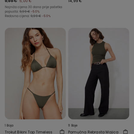
9,99 €
5,00 €
14,99 €
Najniža cijena 30 dana prije početka
popusta:
9,99 €
-50%
Redovna cijena:
9,99 €
-50%
1 Boja
11 Boje
Trokut Bikini Top Timeless
Pamučna Rebrasta Majica