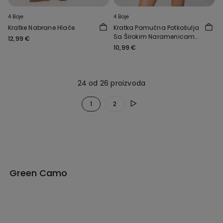
4 Boje
4 Boje
Kratke Nabrane Hlače
Kratka Pamučna Potkošulja
Sa Širokim Naramenicama
12,99 €
Nabrane Teksture
10,99 €
24 od 26 proizvoda
1
2
Green Camo