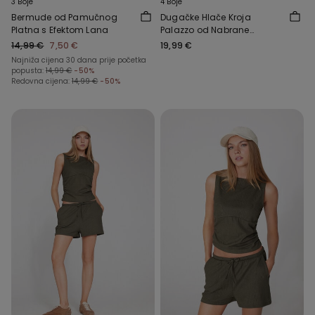
3 Boje
4 Boje
Bermude od Pamučnog
Dugačke Hlače Kroja
Platna s Efektom Lana
Palazzo od Nabrane
Tkanine
14,99 €
7,50 €
19,99 €
Najniža cijena 30 dana prije početka
popusta:
14,99 €
-50%
Redovna cijena:
14,99 €
-50%