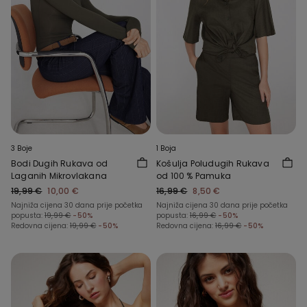
3 Boje
1 Boja
Bodi Dugih Rukava od
Košulja Poludugih Rukava
Laganih Mikrovlakana
od 100 % Pamuka
19,99 €
10,00 €
16,99 €
8,50 €
Najniža cijena 30 dana prije početka
Najniža cijena 30 dana prije početka
popusta:
19,99 €
-50%
popusta:
16,99 €
-50%
Redovna cijena:
19,99 €
-50%
Redovna cijena:
16,99 €
-50%