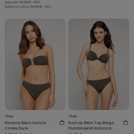
popusta:
16,99 €
-50%
Redovna cijena:
16,99 €
-50%
1 Boja
1 Boja
Klasične Bikini Gaćice
Push Up Bikini Top Blago
Crinkle Dune
Podstavljenih Košarica
Timeless Look Verde Camo