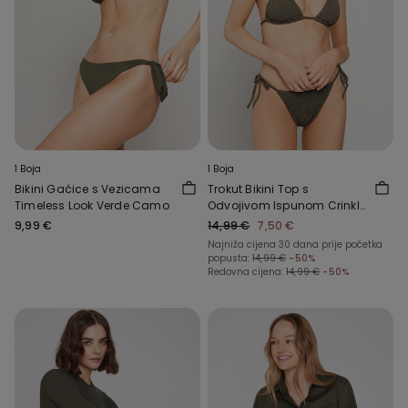
1 Boja
1 Boja
Bikini Gaćice s Vezicama
Trokut Bikini Top s
Timeless Look Verde Camo
Odvojivom Ispunom Crinkle
Dune
9,99 €
14,99 €
7,50 €
Najniža cijena 30 dana prije početka
popusta:
14,99 €
-50%
Redovna cijena:
14,99 €
-50%