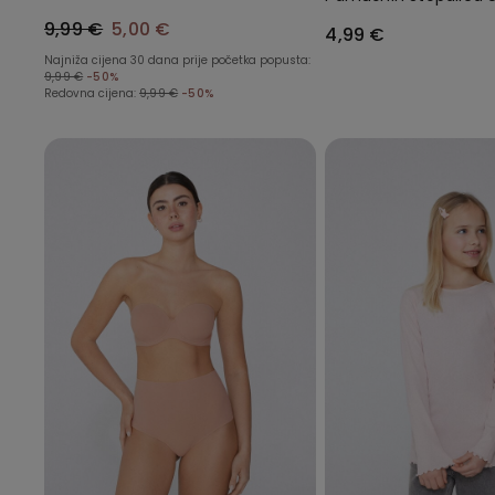
Strukom i Naborom
9,99 €
5,00 €
4,99 €
Najniža cijena 30 dana prije početka popusta:
9,99 €
-50%
Redovna cijena:
9,99 €
-50%