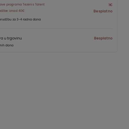
ove programa Tezenis Talent
1€
udžbe iznad 40€
Besplatno
arudžbu za 3-4 radna dana
a u trgovinu
Besplatno
dnih dana