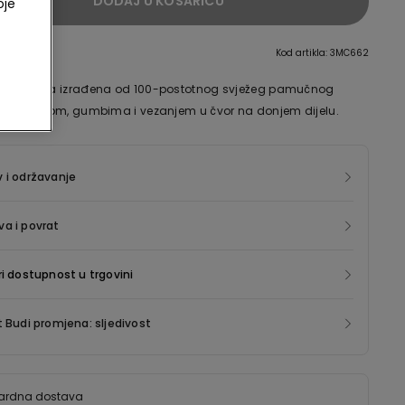
DODAJ U KOŠARICU
oje
Kod artikla: 3MC662
bez rukava izrađena od 100-postotnog svježeg pamučnog
s ovratnikom, gumbima i vezanjem u čvor na donjem dijelu.
 i održavanje
a i povrat
ri dostupnost u trgovini
t Budi promjena: sljedivost
ardna dostava