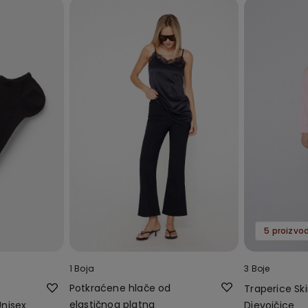
5 proizvo
1 Boja
3 Boje
Potkraćene hlače od
Traperice Sk
elastičnog platna
nisex
Djevojčice