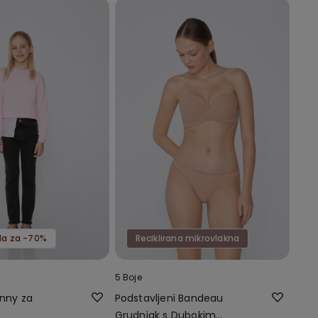
da za -70%
Reciklirana mikrovlakna
5 Boje
inny za
Podstavljeni Bandeau
Grudnjak s Dubokim