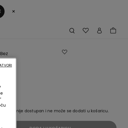
×
E
 Bez
 od
ATVORI
nog
aganog
?
a
ne
”
oću
ikl sada nije dostupan i ne može se dodati u košaricu.