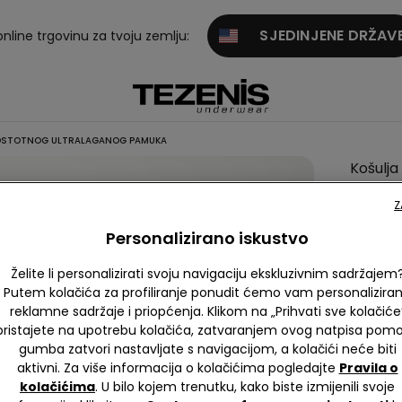
SJEDINJENE DRŽAV
online trgovinu za tvoju zemlju:
POSTOTNOG ULTRALAGANOG PAMUKA
Košulja
Rukava
Z
100-
Personalizirano iskustvo
postot
Ultral
Želite li personalizirati svoju navigaciju ekskluzivnim sadržajem
Pamuk
Putem kolačića za profiliranje ponudit ćemo vam personalizira
reklamne sadržaje i priopćenja. Klikom na „Prihvati sve kolačiće
null
pristajete na upotrebu kolačića, zatvaranjem ovog natpisa pom
Ovaj art
gumba zatvori nastavljate s navigacijom, a kolačići neće biti
aktivni. Za više informacija o kolačićima pogledajte
Pravila o
kolačićima
. U bilo kojem trenutku, kako biste izmijenili svoje