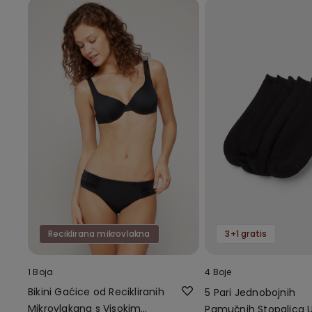
Reciklirana mikrovlakna
3+1 gratis
1 Boja
4 Boje
Bikini Gaćice od Recikliranih
5 Pari Jednobojnih
Mikrovlakana s Visokim
Pamučnih Stopalica U