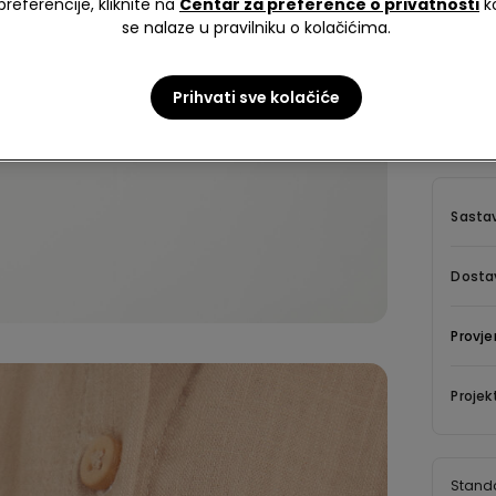
preferencije, kliknite na
Centar za preference o privatnosti
k
se nalaze u pravilniku o kolačićima.
Opis
Prihvati sve kolačiće
Košulja 
platna, 
Sastav
Dostav
Provje
Projek
Stand