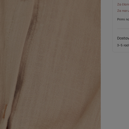
Za član
Za nar
Primi n
Dostav
3-5 ra