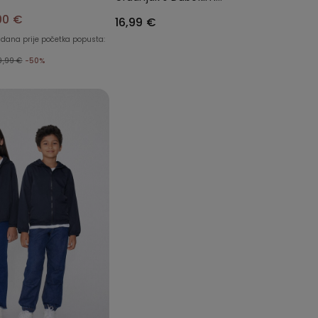
Dekolteom od Recikliranih
00 €
16,99 €
Mikrovlakana
 dana prije početka popusta:
9,99 €
-50%