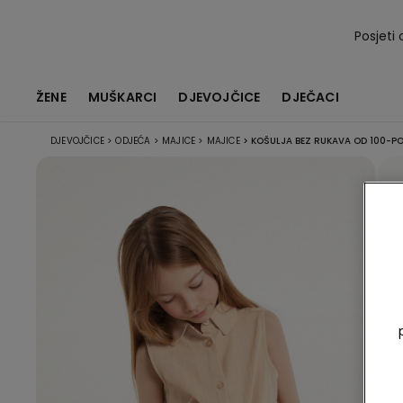
Posjeti 
ŽENE
MUŠKARCI
DJEVOJČICE
DJEČACI
DJEVOJČICE
>
ODJEĆA
>
MAJICE
>
MAJICE
>
KOŠULJA BEZ RUKAVA OD 100-