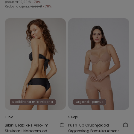
popusta:
19,99 €
-70%
Redovna cijena:
19,99 €
-70%
Reciklirana mikrovlakna
Organski pamuk
1 Boja
5 Boje
Bikini Brazilke s Visokim
Push-Up Grudnjak od
Strukom i Naborom od
Organskog Pamuka Athens