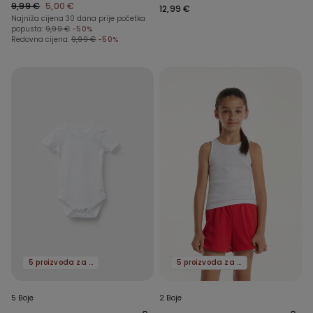
Recikliranih Mikrovlakana
9,99 €
5,00 €
12,99 €
Najniža cijena 30 dana prije početka
popusta:
9,99 €
-50%
Redovna cijena:
9,99 €
-50%
5 proizvoda za -70%
5 proizvoda za -70%
5 Boje
2 Boje