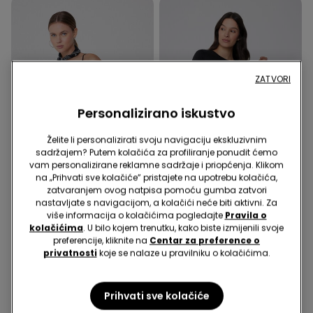
ZATVORI
Personalizirano iskustvo
Želite li personalizirati svoju navigaciju ekskluzivnim
sadržajem? Putem kolačića za profiliranje ponudit ćemo
vam personalizirane reklamne sadržaje i priopćenja. Klikom
na „Prihvati sve kolačiće” pristajete na upotrebu kolačića,
zatvaranjem ovog natpisa pomoću gumba zatvori
nastavljate s navigacijom, a kolačići neće biti aktivni. Za
više informacija o kolačićima pogledajte
Pravila o
2 Boje
1 Boja
kolačićima
. U bilo kojem trenutku, kako biste izmijenili svoje
preferencije, kliknite na
Centar za preference o
Bodi Tankih Naramenica
Pamučna Majica Dugih
privatnosti
koje se nalaze u pravilniku o kolačićima.
od Rebrastog Pamuka
Rukava s Valovitim
9,99 €
5,00 €
Ukrasom
10,99 €
5,50 €
Najniža cijena 30 dana prije početka
Najniža cijena 30 dana prije početka
popusta:
9,99 €
-50%
popusta:
10,99 €
-50%
Prihvati sve kolačiće
Redovna cijena:
9,99 €
-50%
Redovna cijena:
10,99 €
-50%