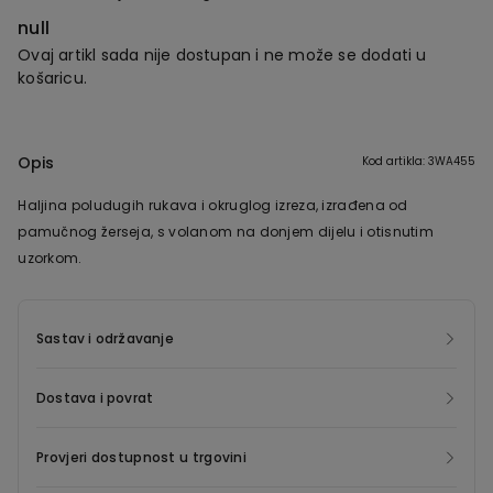
null
Ovaj artikl sada nije dostupan i ne može se dodati u
košaricu.
Opis
Kod artikla: 3WA455
Haljina poludugih rukava i okruglog izreza, izrađena od
pamučnog žerseja, s volanom na donjem dijelu i otisnutim
uzorkom.
Sastav i održavanje
Dostava i povrat
Provjeri dostupnost u trgovini