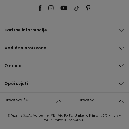
Korisne informacije
Vodič za proizvode
O nama
Opći uvjeti
Hrvatska / €
Hrvatski
© Tezenis S.p.A., Malcesine (VR), Via Portici Umberto Primo n. 5/3 - Italy -
VAT number 05125240233