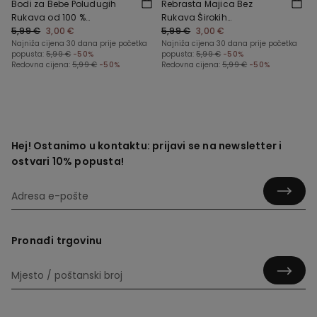
Bodi za Bebe Poludugih
Rebrasta Majica Bez
Rukava od 100 %
Rukava Širokih
Jednobojnog Pamuka
5,99 €
3,00 €
Naramenica za Djevojčice
5,99 €
3,00 €
Najniža cijena 30 dana prije početka
Najniža cijena 30 dana prije početka
popusta:
5,99 €
-50%
popusta:
5,99 €
-50%
Redovna cijena:
5,99 €
-50%
Redovna cijena:
5,99 €
-50%
Hej! Ostanimo u kontaktu: prijavi se na newsletter i
ostvari 10% popusta!
Pronađi trgovinu