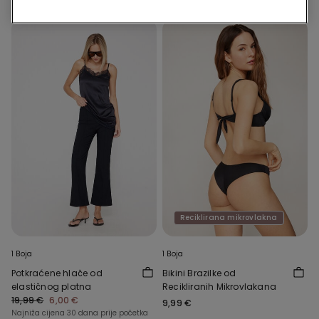
Reciklirana mikrovlakna
1 Boja
1 Boja
Potkraćene hlače od
Bikini Brazilke od
elastičnog platna
Recikliranih Mikrovlakana
19,99 €
6,00 €
9,99 €
Najniža cijena 30 dana prije početka