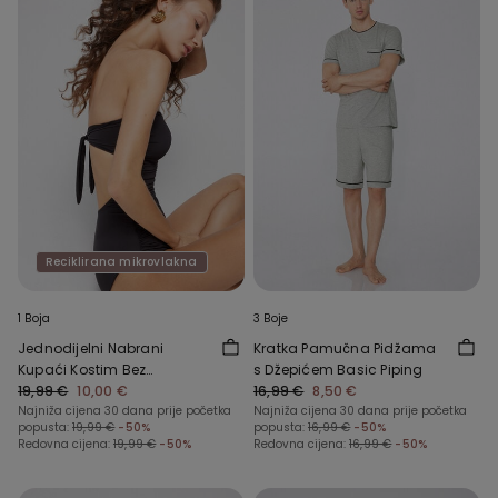
Reciklirana mikrovlakna
1 Boja
3 Boje
Jednodijelni Nabrani
Kratka Pamučna Pidžama
Kupaći Kostim Bez
s Džepićem Basic Piping
Naramenica od
19,99 €
10,00 €
16,99 €
8,50 €
Recikliranih Mikrovlakana
Najniža cijena 30 dana prije početka
Najniža cijena 30 dana prije početka
popusta:
19,99 €
-50%
popusta:
16,99 €
-50%
Redovna cijena:
19,99 €
-50%
Redovna cijena:
16,99 €
-50%