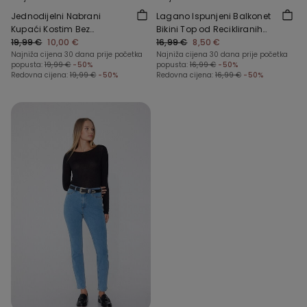
Jednodijelni Nabrani
Lagano Ispunjeni Balkonet
Kupaći Kostim Bez
Bikini Top od Recikliranih
Naramenica od
19,99 €
10,00 €
Mikrovlakana s Naborima
16,99 €
8,50 €
Recikliranih Mikrovlakana
Najniža cijena 30 dana prije početka
Najniža cijena 30 dana prije početka
popusta:
19,99 €
-50%
popusta:
16,99 €
-50%
Redovna cijena:
19,99 €
-50%
Redovna cijena:
16,99 €
-50%