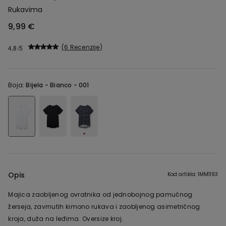
Rukavima
9,99 €
6 Recenzije
4,8
Boja:
Bijela -
Bianco - 001
Opis
Kod artikla: 1MM1193
Majica zaobljenog ovratnika od jednobojnog pamučnog
žerseja, zavrnutih kimono rukava i zaobljenog asimetričnog
kroja, duža na leđima. Oversize kroj.