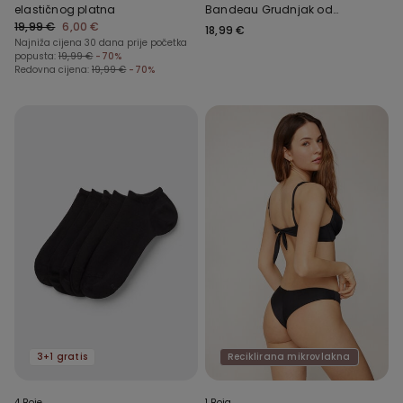
elastičnog platna
Bandeau Grudnjak od
19,99 €
6,00 €
Recikliranih Mikrovlakana
18,99 €
Najniža cijena 30 dana prije početka
Full Coverage
popusta:
19,99 €
-70%
Redovna cijena:
19,99 €
-70%
3+1 gratis
Reciklirana mikrovlakna
4 Boje
1 Boja