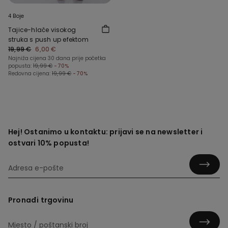
4 Boje
Tajice-hlače visokog
struka s push up efektom
19,99 €
6,00 €
Najniža cijena 30 dana prije početka
popusta:
19,99 €
-70%
Redovna cijena:
19,99 €
-70%
Hej! Ostanimo u kontaktu: prijavi se na newsletter i
ostvari 10% popusta!
Pronađi trgovinu