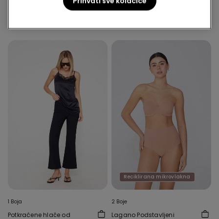
Prihvati sve kolačiće
Najniža cijena 30 dana prije početka
Mikrovlakana
popusta:
9,99 €
-50%
Redovna cijena:
9,99 €
-50%
Reciklirana mikrovlakna
1 Boja
2 Boje
Potkraćene hlače od
Lagano Podstavljeni