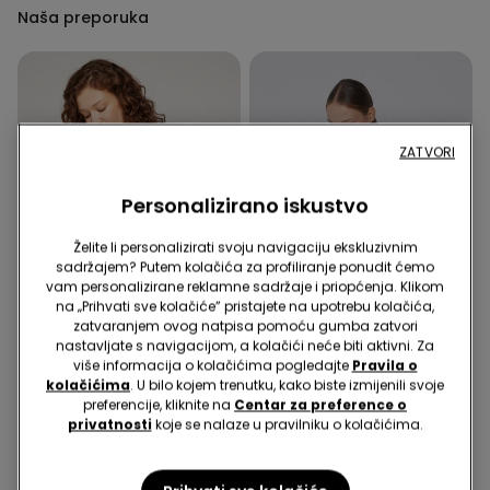
Naša preporuka
ZATVORI
Personalizirano iskustvo
Želite li personalizirati svoju navigaciju ekskluzivnim
sadržajem? Putem kolačića za profiliranje ponudit ćemo
vam personalizirane reklamne sadržaje i priopćenja. Klikom
na „Prihvati sve kolačiće” pristajete na upotrebu kolačića,
zatvaranjem ovog natpisa pomoću gumba zatvori
nastavljate s navigacijom, a kolačići neće biti aktivni. Za
Reciklirana mikrovlakna
Reciklirana mikrovlakna
više informacija o kolačićima pogledajte
Pravila o
kolačićima
. U bilo kojem trenutku, kako biste izmijenili svoje
preferencije, kliknite na
Centar za preference o
1 Boja
5 Boje
privatnosti
koje se nalaze u pravilniku o kolačićima.
Bikini Gaćice od
Podstavljeni Bandeau
Recikliranih Mikrovlakana s
Grudnjak s Dubokim
Visokim Strukom i Naborom
9,99 €
5,00 €
Dekolteom od Recikliranih
16,99 €