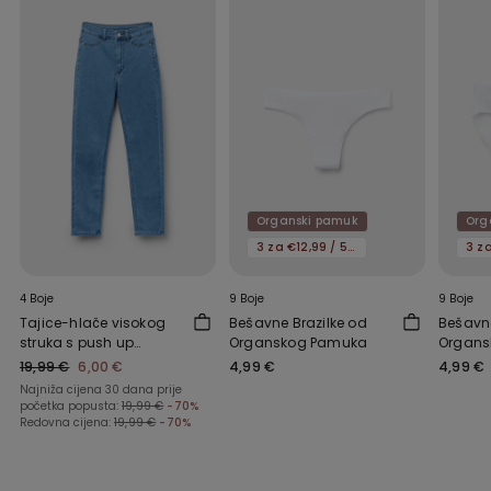
Organski pamuk
Org
3 za €12,99 / 5 za €19,99
4 Boje
9 Boje
9 Boje
Tajice-hlače visokog
Bešavne Brazilke od
Bešavn
struka s push up
Organskog Pamuka
Organs
efektom
19,99 €
6,00 €
4,99 €
4,99 €
Najniža cijena 30 dana prije
početka popusta:
19,99 €
-70%
Redovna cijena:
19,99 €
-70%