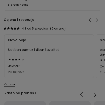
3-5 radnih dana
Ocjena i recenzije
4,8
od 5 zvjezdica
6 ocjena
Plava boja.
Sl
Udoban pamuk i dibar kavalitet
Vol
Lij
Dali
Dal
ste
ste
Jelena P
Cvi
ocjenu
oc
28. ruj 2025.
21. 
4
5
od
od
Vidi sve
5
5
Zašto ne probaš i