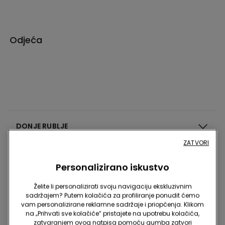
Odjeća
DONJE RUBLJE
ZATVORI
PIDŽAME
Personalizirano iskustvo
Želite li personalizirati svoju navigaciju ekskluzivnim
ODJEĆA
sadržajem? Putem kolačića za profiliranje ponudit ćemo
vam personalizirane reklamne sadržaje i priopćenja. Klikom
na „Prihvati sve kolačiće” pristajete na upotrebu kolačića,
KUPAĆI KOSTIMI
zatvaranjem ovog natpisa pomoću gumba zatvori