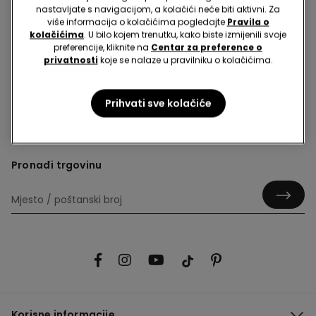
nastavljate s navigacijom, a kolačići neće biti aktivni. Za
više informacija o kolačićima pogledajte
Pravila o
kolačićima
. U bilo kojem trenutku, kako biste izmijenili svoje
preferencije, kliknite na
Centar za preference o
privatnosti
koje se nalaze u pravilniku o kolačićima.
Hej! Ostanimo u kontaktu: prijavi se na newsletter i
ostvari 10% popusta!
Prihvati sve kolačiće
Pronađi trgovinu
Korisne informacije