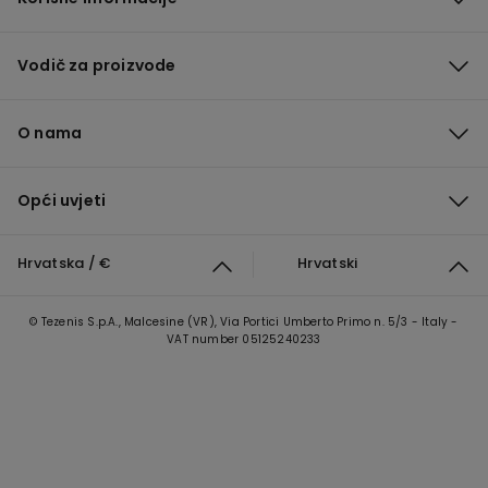
Vodič za proizvode
O nama
Opći uvjeti
Hrvatska / €
Hrvatski
© Tezenis S.p.A., Malcesine (VR), Via Portici Umberto Primo n. 5/3 - Italy -
VAT number 05125240233