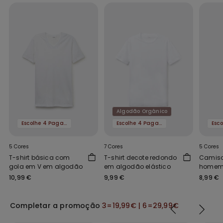
Algodão Orgânico
Escolhe 4 Paga 3
Escolhe 4 Paga 3
5 Cores
7 Cores
5 Cores
T-shirt básica com
T-shirt decote redondo
Camiso
gola em V em algodão
em algodão elástico
homem
10,99 €
9,99 €
8,99 €
Completar a promoção
3=19,99€ | 6=29,99€