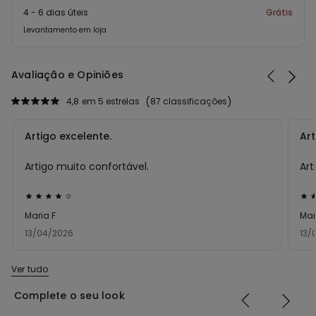
4 - 6 dias úteis
Grátis
Levantamento em loja
Avaliação e Opiniões
4,8
em 5 estrelas
87 classificações
Artigo excelente.
Art
Artigo muito confortável.
Art
Atribuiu
Atr
4
4
Maria F
Mar
em
e
13/04/2026
13/
5
5
Ver tudo
Complete o seu look