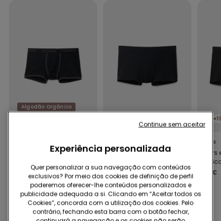
Algodão Orgânico
3=19,99€ | 6=29,99€
3=19,99€ | 6=29,99€
Continue sem aceitar
8 Cores
6 Cores
7 Cores
Experiência personalizada
Boxers de algodão
Boxers de algodão
Boxers 
com orlas
elástico
elástic
Quer personalizar a sua navegação com conteúdos
contrastantes
8,99 €
8,99 €
8,99 €
exclusivos? Por meio dos cookies de definição de perfil
poderemos oferecer-lhe conteúdos personalizados e
publicidade adequada a si. Clicando em “Aceitar todos os
Cookies”, concorda com a utilização dos cookies. Pelo
contrário, fechando esta barra com o botão fechar,
Pode também interessar-lhe
continuará a navegação e os cookies não serão