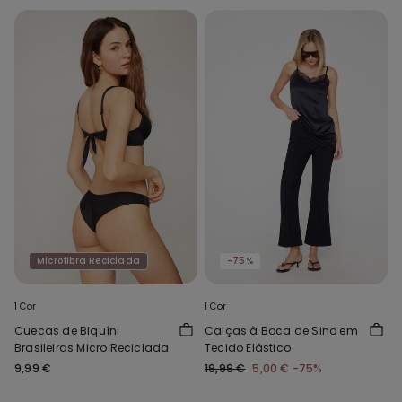
Microfibra Reciclada
-75%
1 Cor
1 Cor
Cuecas de Biquíni
Calças à Boca de Sino em
Brasileiras Micro Reciclada
Tecido Elástico
9,99 €
19,99 €
5,00 €
-75%