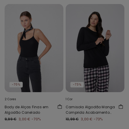
-70%
-73%
2 Cores
1 Cor
Body de Alças Finas em
Camisola Algodão Manga
Algodão Canelado
Comprida Acabamento
em Onda
9,99 €
3,00 €
-70%
10,99 €
3,00 €
-73%