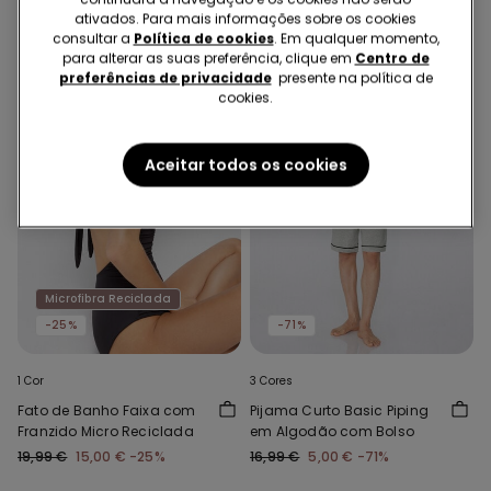
ativados. Para mais informações sobre os cookies
consultar a
Política de cookies
. Em qualquer momento,
para alterar as suas preferência, clique em
Centro de
preferências de privacidade
presente na política de
cookies.
Aceitar todos os cookies
Microfibra Reciclada
-25%
-71%
1 Cor
3 Cores
Fato de Banho Faixa com
Pijama Curto Basic Piping
Franzido Micro Reciclada
em Algodão com Bolso
19,99 €
15,00 €
-25%
16,99 €
5,00 €
-71%