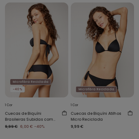
Microfibra Reciclada
-40%
Microfibra Reciclada
1 Cor
1 Cor
Cuecas de Biquíni
Cuecas de Biquíni Atilhos
Brasileiras Subidas com
Micro Reciclada
Franzido Micro Reciclada
9,99 €
6,00 €
-40%
9,99 €