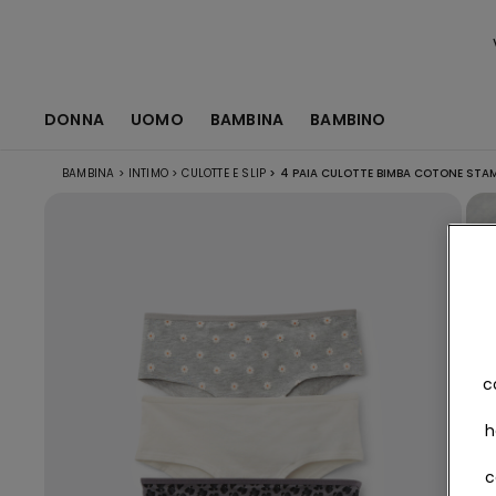
DONNA
UOMO
BAMBINA
BAMBINO
BAMBINA
>
INTIMO
>
CULOTTE E SLIP
>
4 PAIA CULOTTE BIMBA COTONE STA
c
h
c