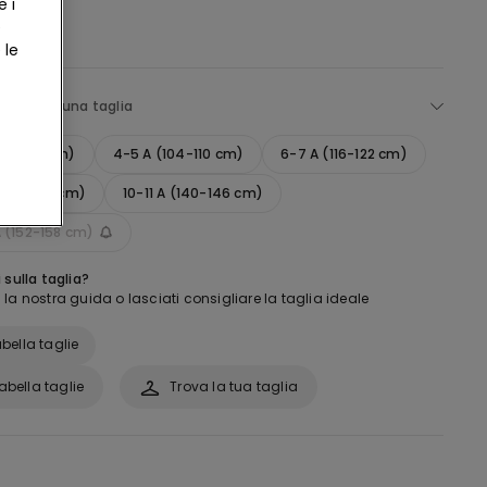
e i
e
 le
eleziona una taglia
 (92-98 cm)
4-5 A (104-110 cm)
6-7 A (116-122 cm)
(128-134 cm)
10-11 A (140-146 cm)
A (152-158 cm)
 sulla taglia?
la nostra guida o lasciati consigliare la taglia ideale
bella taglie
abella taglie
Trova la tua taglia
: