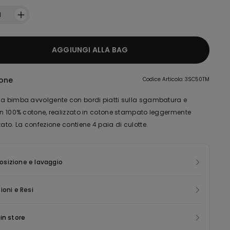
1
AGGIUNGI ALLA BAG
ione
Codice Articolo: 3SC50TM
da bimba avvolgente con bordi piatti sulla sgambatura e
 in 100% cotone, realizzato in cotone stampato leggermente
zato. La confezione contiene 4 paia di culotte.
sizione e lavaggio
ioni e Resi
in store