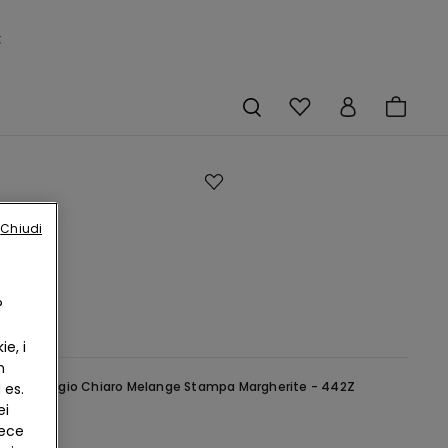
×
e
Chiudi
e
ato
?
CHF
e, i
n
rigio -
Grigio Chiaro Melange Stampa Margherite - 442Z
 es.
ei
vece