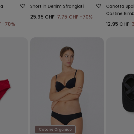
 a
Short in Denim Sfrangiati
Canotta Spal
Costine Bim
25.95 CHF
7.75 CHF
-70%
F
-70%
12.95 CHF
Cotone Organico