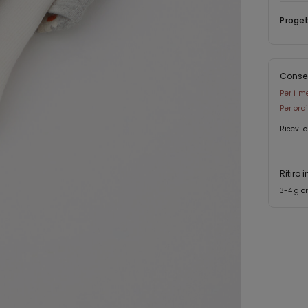
Proget
Conse
Per i m
Per ord
Ricevilo
Ritiro 
3-4 gior