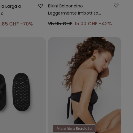
Bikini Balconcino
la Larga a
Leggermente Imbottito
ba
Arriccio Riciclato
25.95 CHF
15.00 CHF
-42%
3.85 CHF
-70%
Microfibra Riciclata