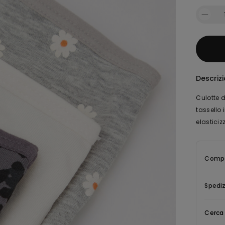
Descriz
Culotte 
tassello
elasticiz
Compo
Spediz
Cerca 