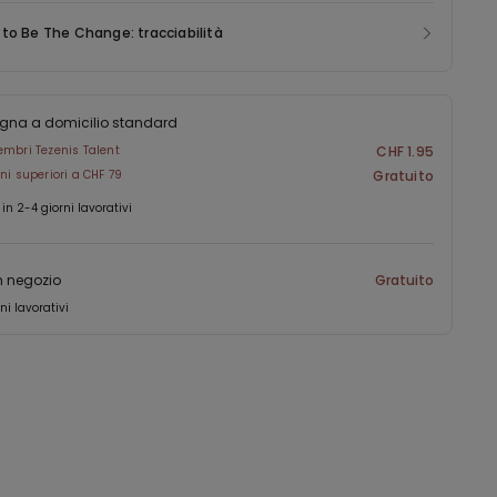
to Be The Change: tracciabilità
gna a domicilio standard
embri Tezenis Talent
CHF 1.95
ini superiori a CHF 79
Gratuito
 in 2-4 giorni lavorativi
in negozio
Gratuito
ni lavorativi