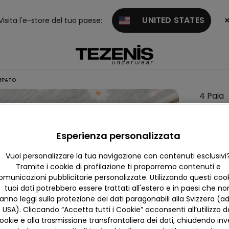
UNITED STATES
Visita l'e-store del tuo paese:
MPATO
4 Paia
Culott
Bimba
Esperienza personalizzata
Coton
Stamp
Vuoi personalizzare la tua navigazione con contenuti esclusivi
Tramite i cookie di profilazione ti proporremo contenuti e
16.95 
omunicazioni pubblicitarie personalizzate. Utilizzando questi cooki
tuoi dati potrebbero essere trattati all'estero e in paesi che no
Colore:
G
anno leggi sulla protezione dei dati paragonabili alla Svizzera (ad
USA). Cliccando “Accetta tutti i Cookie” acconsenti all’utilizzo d
ookie e alla trasmissione transfrontaliera dei dati, chiudendo in