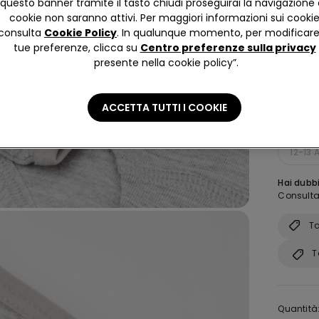
questo banner tramite il tasto chiudi proseguirai la navigazione 
cookie non saranno attivi. Per maggiori informazioni sui cooki
consulta
Cookie Policy
. In qualunque momento, per modificare
tue preferenze, clicca su
Centro preferenze sulla privacy
presente nella cookie policy”.
Taglia:
S
2-3 A
ACCETTA TUTTI I COOKIE
8-9 A 
12-13 
Hai dubbi
Consulta 
Ta
T
Quantità