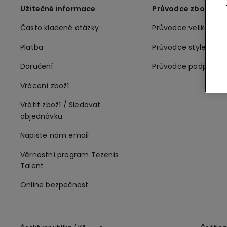
Užitečné informace
Průvodce zbožím
Často kladené otázky
Průvodce velikostmi
Platba
Průvodce stylem
Doručení
Průvodce podprsen
Vrácení zboží
Vrátit zboží / Sledovat
objednávku
Napište nám email
Věrnostní program Tezenis
Talent
Online bezpečnost