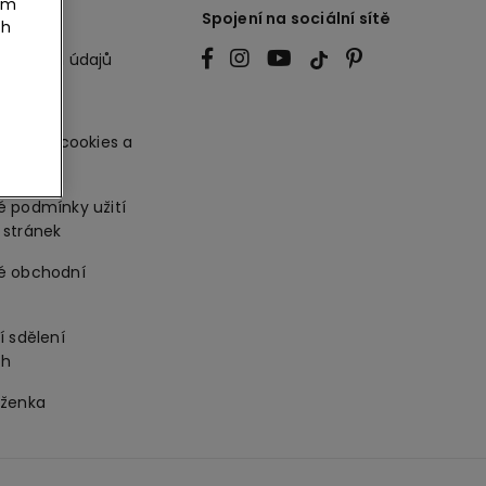
tím
ežitosti
Spojení na sociální sítě
ch
sobních údajů
t
užívání cookies a
e
 podmínky užití
stránek
é obchodní
í sdělení
ch
ěženka