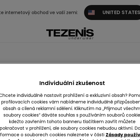
UNITED STATE
te internetový obchod ve vaší zemi:
ategory.not.currently.a
Individuální zkušenost
Chcete individuálně nastavit prohlížení a exkluzivní obsah? Pom
profilovacích cookies vám nabídneme individuálně přizpůsobe
obsah a cílená reklamní sdělení. Kliknutím na „Přijmout všechn
tterů!
Nalézt obchod
soubory cookies“ dáváte souhlas s používáním souborů cookie
kdežto zavřením tohoto banneru tlačítkem zavřít můžete
pokračovat v prohlížení, ale soubory cookies nebudou aktivní. Da
nformace o souborech cookies naleznete v části
Zásady použí