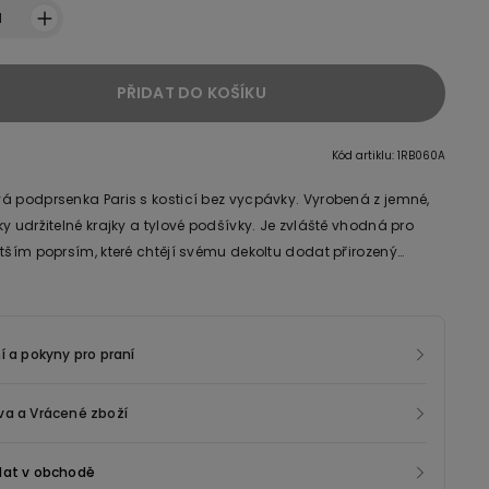
1
PŘIDAT DO KOŠÍKU
Kód artiklu: 1RB060A
á podprsenka Paris s kosticí bez vycpávky. Vyrobená z jemné,
y udržitelné krajky a tylové podšívky. Je zvláště vhodná pro
ětším poprsím, které chtějí svému dekoltu dodat přirozený
Ramínka jsou nastavitelná a zapínání je na dvojitý háček ve
ové vlákno na krajce v tomto produktu je vyrobeno ze 100%
šířkách. Od velikosti 85B se může počet háčků na zapínání a
aného vlákna získaného zpracováním vyřazených, nepoužitých
mínek lišit, aby podprsenka co nejlépe padla a byla pohodlná.
í a pokyny pro praní
va a Vrácené zboží
dat v obchodě