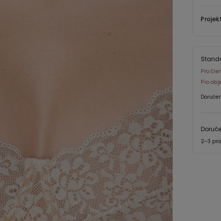
Projek
Stand
Pro čle
Pro obj
Doručen
Doruč
2–3 pra