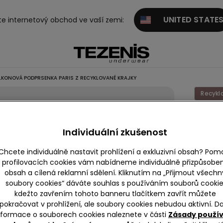
UNITED STATE
te internetový obchod ve vaší zemi:
KONOVÁ PODPRSENKA PARIS Z RECYKLOVANÉ KRAJKY
Recykl
Nevyzt
Balkon
Individuální zkušenost
Podprs
Chcete individuálně nastavit prohlížení a exkluzivní obsah? Pom
Paris z
profilovacích cookies vám nabídneme individuálně přizpůsobe
Recykl
obsah a cílená reklamní sdělení. Kliknutím na „Přijmout všechn
soubory cookies“ dáváte souhlas s používáním souborů cookie
Krajky
kdežto zavřením tohoto banneru tlačítkem zavřít můžete
pokračovat v prohlížení, ale soubory cookies nebudou aktivní. Da
1 Recen
nformace o souborech cookies naleznete v části
Zásady použí