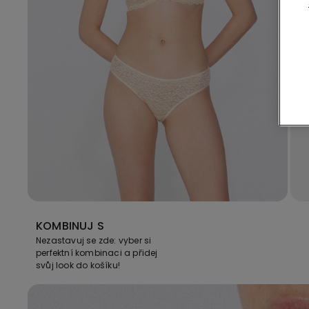
KOMBINUJ S
Nezastavuj se zde: vyber si
perfektní kombinaci a přidej
svůj look do košíku!