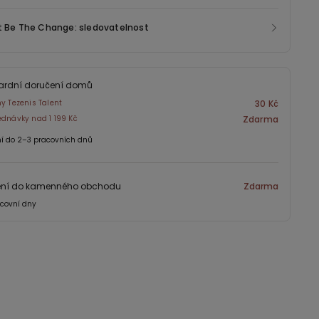
t Be The Change: sledovatelnost
ardní doručení domů
ny Tezenis Talent
30 Kč
ednávky nad 1 199 Kč
Zdarma
í do 2–3 pracovních dnů
ení do kamenného obchodu
Zdarma
covní dny