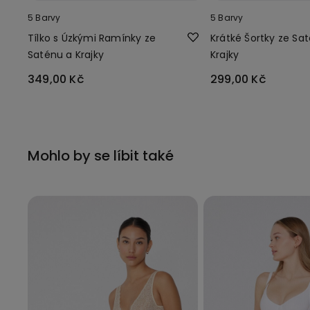
5 Barvy
5 Barvy
Tílko s Úzkými Ramínky ze
Krátké Šortky ze Sa
Saténu a Krajky
Krajky
349,00 Kč
299,00 Kč
Mohlo by se líbit také