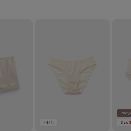
Recyk
-47%