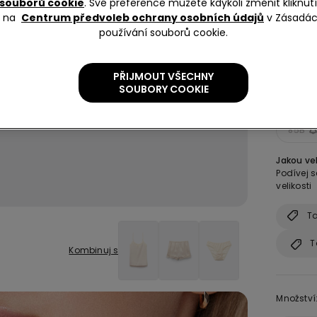
souborů cookie
. Své preference můžete kdykoli změnit kliknu
na
Centrum předvoleb ochrany osobních údajů
v Zásadá
Barva:
S
používání souborů cookie.
Velikost:
PŘIJMOUT VŠECHNY
SOUBORY COOKIE
75B
85B
Jakou vel
Podívej 
velikosti
Ta
T
Kombinuj s
Množství