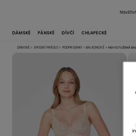
Navštiv
DÁMSKÉ
PÁNSKÉ
DÍVČÍ
CHLAPECKÉ
DÁMSKÉ
>
SPODNÍ PRÁDLO
>
PODPRSENKY
>
BALKONOVÉ
>
NEVYZTUŽENÁ BAL
i