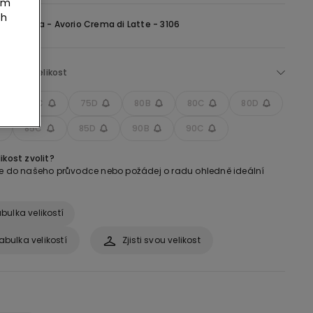
tím
ch
lonovinova -
Avorio Crema di Latte - 3106
Zvol si velikost
75C
75D
80B
80C
80D
85C
85D
90B
90C
ikost zvolit?
se do našeho průvodce nebo požádej o radu ohledně ideální
bulka velikostí
abulka velikostí
Zjisti svou velikost
: