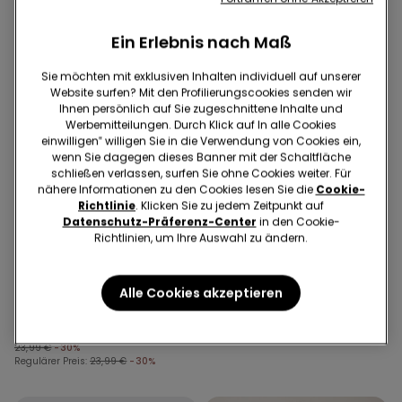
Ein Erlebnis nach Maß
Sie möchten mit exklusiven Inhalten individuell auf unserer
Website surfen? Mit den Profilierungscookies senden wir
Ihnen persönlich auf Sie zugeschnittene Inhalte und
Werbemitteilungen. Durch Klick auf In alle Cookies
einwilligen‟ willigen Sie in die Verwendung von Cookies ein,
wenn Sie dagegen dieses Banner mit der Schaltfläche
schließen verlassen, surfen Sie ohne Cookies weiter. Für
nähere Informationen zu den Cookies lesen Sie die
Cookie-
Richtlinie
. Klicken Sie zu jedem Zeitpunkt auf
Recyceltes Mikrofaser
Datenschutz-Präferenz-Center
in den Cookie-
Richtlinien, um Ihre Auswahl zu ändern.
1 Farbe
3 Farben
Cropped-Schlaghose aus
Leicht wattierter Bandeau-
Alle Cookies akzeptieren
elastischem Tuch
BH aus recycelter
23,99 €
16,79 €
Mikrofaser Full Coverage
21,99 €
30-Tage-Bestpreis vor Reduzierung:
23,99 €
-30%
Regulärer Preis:
23,99 €
-30%