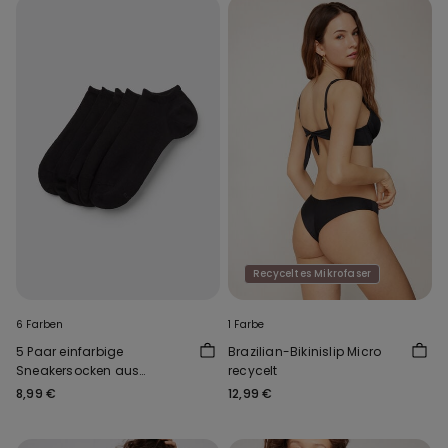
Recyceltes Mikrofaser
6 Farben
1 Farbe
5 Paar einfarbige
Brazilian-Bikinislip Micro
Sneakersocken aus
recycelt
Baumwolle Unisex
8,99 €
12,99 €