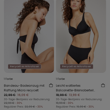
Recyceltes Mikrofaser
Recyceltes Mikrofaser
1 Farbe
1 Farbe
Bandeau-Badeanzug mit
Leicht wattiertes
Raffung Micro recycelt
Balconette-Bikinioberteil
22,99 €
16,09 €
mit Raffung aus recycelter
19,99 €
13,99 €
30-Tage-Bestpreis vor Reduzierung:
Mikrofaser
30-Tage-Bestpreis vor Reduzierung:
22,99 €
-30%
19,99 €
-30%
Regulärer Preis:
22,99 €
-30%
Regulärer Preis:
19,99 €
-30%