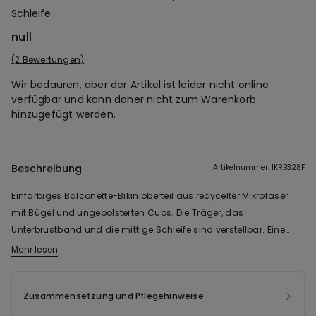
Schleife
null
2 Bewertungen
Wir bedauren, aber der Artikel ist leider nicht online
verfügbar und kann daher nicht zum Warenkorb
hinzugefügt werden.
Beschreibung
Artikelnummer: 1KRB328F
Einfarbiges Balconette-Bikinioberteil aus recycelter Mikrofaser
mit Bügel und ungepolsterten Cups. Die Träger, das
Unterbrustband und die mittige Schleife sind verstellbar. Eine
ideale Passform für große Größen.
Mehr lesen
Das Gewebe dieses Modells enthält zertifiziertes recyceltes Garn,
das aus ordnungsgemäß entsorgten und wieder aufbereiteten
Kunststoffflaschen gewonnen wird. Für die Fertigung dieses
Zusammensetzung und Pflegehinweise
neuen Kleidungsstücks recyceln wir Post-Consumer-Abfälle. So