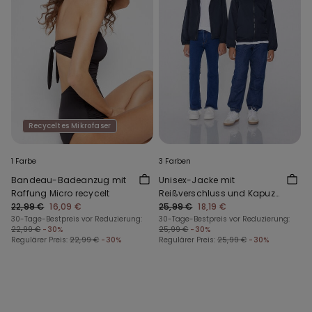
Recyceltes Mikrofaser
1 Farbe
3 Farben
Bandeau-Badeanzug mit
Unisex-Jacke mit
Raffung Micro recycelt
Reißverschluss und Kapuze
22,99 €
16,09 €
aus Funktionsgewebe für
25,99 €
18,19 €
30-Tage-Bestpreis vor Reduzierung:
Kinder
30-Tage-Bestpreis vor Reduzierung:
22,99 €
-30%
25,99 €
-30%
Regulärer Preis:
22,99 €
-30%
Regulärer Preis:
25,99 €
-30%