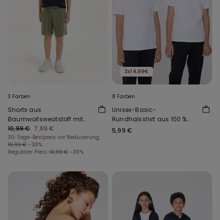
3x14,99€
3 Farben
8 Farben
Shorts aus
Unisex-Basic-
Baumwollsweatstoff mit
Rundhalsshirt aus 100 %
Taschen für Jungen
10,99 €
7,69 €
Baumwolle für Kinder
5,99 €
30-Tage-Bestpreis vor Reduzierung:
10,99 €
-30%
Regulärer Preis:
10,99 €
-30%