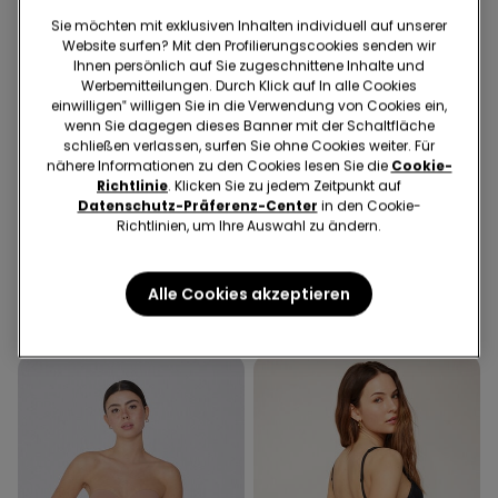
Sie möchten mit exklusiven Inhalten individuell auf unserer
Website surfen? Mit den Profilierungscookies senden wir
Ihnen persönlich auf Sie zugeschnittene Inhalte und
Werbemitteilungen. Durch Klick auf In alle Cookies
einwilligen‟ willigen Sie in die Verwendung von Cookies ein,
wenn Sie dagegen dieses Banner mit der Schaltfläche
Recyceltes Mikrofaser
schließen verlassen, surfen Sie ohne Cookies weiter. Für
nähere Informationen zu den Cookies lesen Sie die
Cookie-
BHs 3 für 2
Richtlinie
. Klicken Sie zu jedem Zeitpunkt auf
Datenschutz-Präferenz-Center
in den Cookie-
Richtlinien, um Ihre Auswahl zu ändern.
5 Farben
6 Farben
Gepolsterter Bandeau-BH
5 Paar einfarbige
aus recycelter Mikrofaser
Sneakersocken aus
Alle Cookies akzeptieren
mit Ausschnitt
Baumwolle Unisex
19,99 €
8,99 €