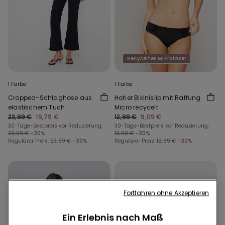
Recyceltes Mikrofaser
1 Farbe
1 Farbe
Cropped-Schlaghose aus
Hoher Bikinislip mit Raffung
elastischem Tuch
Micro recycelt
23,99 €
16,79 €
12,99 €
9,09 €
30-Tage-Bestpreis vor Reduzierung:
30-Tage-Bestpreis vor Reduzierung:
23,99 €
-30%
12,99 €
-30%
Regulärer Preis:
23,99 €
-30%
Regulärer Preis:
12,99 €
-30%
Fortfahren ohne Akzeptieren
Ein Erlebnis nach Maß