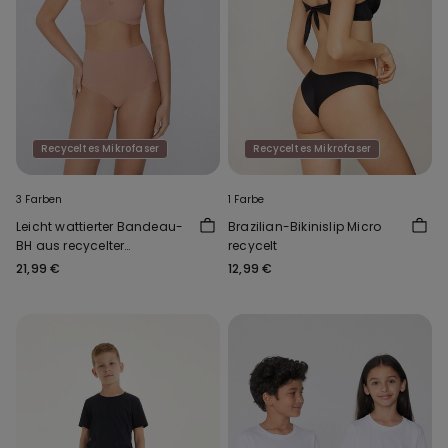
Recyceltes Mikrofaser
Recyceltes Mikrofaser
3 Farben
1 Farbe
Leicht wattierter Bandeau-
Brazilian-Bikinislip Micro
BH aus recycelter
recycelt
Mikrofaser Full Coverage
21,99 €
12,99 €