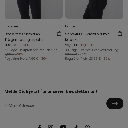
2 Farben
1 Farbe
Body mit schmalen
Schweres Sweatshirt mit
Trägern aus gerippter
Kapuze
Baumwolle
11,99 €
8,39 €
23,99 €
12,00 €
30-Tage-Bestpreis vor Reduzierung:
30-Tage-Bestpreis vor Reduzierung:
11,99 €
-30%
23,99 €
-50%
Regulärer Preis:
11,99 €
-30%
Regulärer Preis:
23,99 €
-50%
Melde Dich jetzt für unseren Newsletter an!