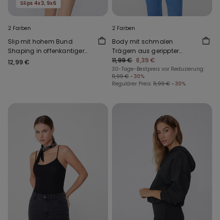
Slips 4x3, 9x6
2 Farben
2 Farben
Slip mit hohem Bund
Body mit schmalen
Shaping in offenkantiger
Trägern aus gerippter
Verarbeitung
Baumwolle
11,99 €
8,39 €
12,99 €
30-Tage-Bestpreis vor Reduzierung:
11,99 €
-30%
Regulärer Preis:
11,99 €
-30%