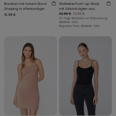
Brazilian mit hohem Bund
Wattierter Push-up-Body
Shaping in offenkantiger
mit Silikonträgern aus
Verarbeitung
recycelter Mikrofaser
23,99 €
12,00 €
10,99 €
30-Tage-Bestpreis vor Reduzierung:
23,99 €
-50%
Regulärer Preis:
23,99 €
-50%