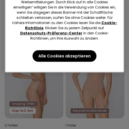
Werbemitteilungen. Durch Klick auf In alle Cookies
14,99 €
10,49 €
kleiner Tasche
19,99 €
13,99 €
einwilligen‟ willigen Sie in die Verwendung von Cookies ein,
30-Tage-Bestpreis vor Reduzierung:
30-Tage-Bestpreis vor Reduzierung:
wenn Sie dagegen dieses Banner mit der Schaltfläche
14,99 €
-30%
19,99 €
-30%
schließen verlassen, surfen Sie ohne Cookies weiter. Für
Regulärer Preis:
14,99 €
-30%
Regulärer Preis:
19,99 €
-30%
nähere Informationen zu den Cookies lesen Sie die
Cookie-
Richtlinie
. Klicken Sie zu jedem Zeitpunkt auf
Datenschutz-Präferenz-Center
in den Cookie-
Richtlinien, um Ihre Auswahl zu ändern.
Alle Cookies akzeptieren
Shaping Effekt
Slips 4x3, 9x6
Recyceltes Mikrofaser
2 Farben
1 Farbe