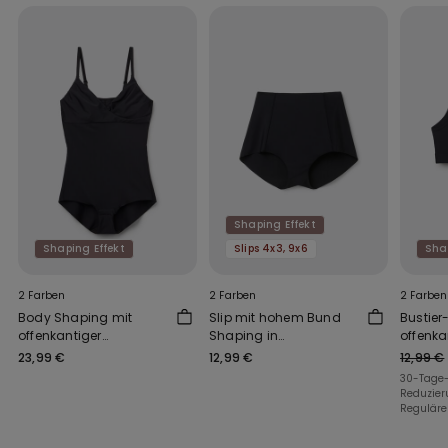
Shaping Effekt
Shaping Effekt
Slips 4x3, 9x6
Sha
2 Farben
2 Farben
2 Farben
Body Shaping mit
Slip mit hohem Bund
Bustier
offenkantiger
Shaping in
offenka
Verarbeitung
offenkantiger
Verarbe
23,99 €
12,99 €
12,99 €
Verarbeitung
30-Tage-
Reduzier
Regulärer