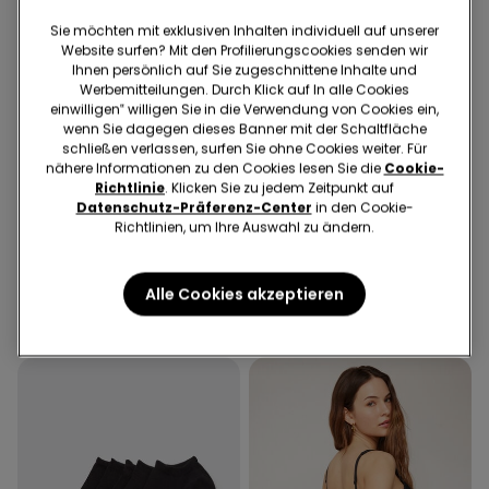
Sie möchten mit exklusiven Inhalten individuell auf unserer
Website surfen? Mit den Profilierungscookies senden wir
Ihnen persönlich auf Sie zugeschnittene Inhalte und
Werbemitteilungen. Durch Klick auf In alle Cookies
einwilligen‟ willigen Sie in die Verwendung von Cookies ein,
wenn Sie dagegen dieses Banner mit der Schaltfläche
Recyceltes Mikrofaser
schließen verlassen, surfen Sie ohne Cookies weiter. Für
nähere Informationen zu den Cookies lesen Sie die
Cookie-
Richtlinie
. Klicken Sie zu jedem Zeitpunkt auf
1 Farbe
3 Farben
Datenschutz-Präferenz-Center
in den Cookie-
Cropped-Schlaghose aus
Leicht wattierter Bandeau-
Richtlinien, um Ihre Auswahl zu ändern.
elastischem Tuch
BH aus recycelter
23,99 €
16,79 €
Mikrofaser Full Coverage
21,99 €
30-Tage-Bestpreis vor Reduzierung:
Alle Cookies akzeptieren
23,99 €
-30%
Regulärer Preis:
23,99 €
-30%