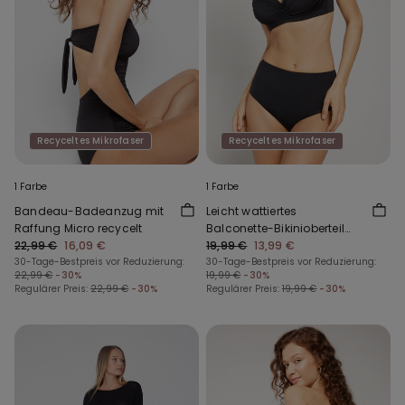
Recyceltes Mikrofaser
Recyceltes Mikrofaser
1 Farbe
1 Farbe
Bandeau-Badeanzug mit
Leicht wattiertes
Raffung Micro recycelt
Balconette-Bikinioberteil
22,99 €
16,09 €
mit Raffung aus recycelter
19,99 €
13,99 €
30-Tage-Bestpreis vor Reduzierung:
Mikrofaser
30-Tage-Bestpreis vor Reduzierung:
22,99 €
-30%
19,99 €
-30%
Regulärer Preis:
22,99 €
-30%
Regulärer Preis:
19,99 €
-30%