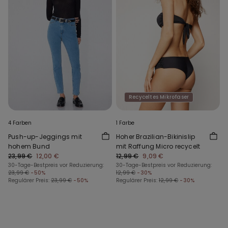
Recyceltes Mikrofaser
4 Farben
1 Farbe
Push-up-Jeggings mit
Hoher Brazilian-Bikinislip
hohem Bund
mit Raffung Micro recycelt
23,99 €
12,00 €
12,99 €
9,09 €
30-Tage-Bestpreis vor Reduzierung:
30-Tage-Bestpreis vor Reduzierung:
23,99 €
-50%
12,99 €
-30%
Regulärer Preis:
23,99 €
-50%
Regulärer Preis:
12,99 €
-30%