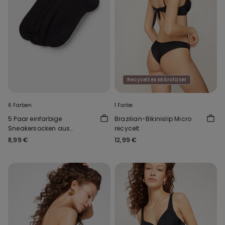
Recyceltes Mikrofaser
6 Farben
1 Farbe
5 Paar einfarbige
Brazilian-Bikinislip Micro
Sneakersocken aus
recycelt
Baumwolle Unisex
8,99 €
12,99 €