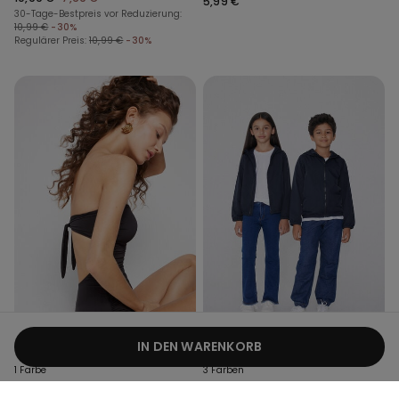
5,99 €
30-Tage-Bestpreis vor Reduzierung:
10,99 €
-30%
Regulärer Preis:
10,99 €
-30%
Recyceltes Mikrofaser
IN DEN WARENKORB
1 Farbe
3 Farben
Bandeau-Badeanzug mit
Unisex-Jacke mit