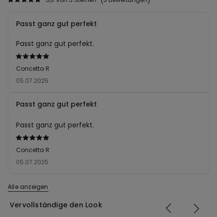
Passt ganz gut perfekt
Passt ganz gut perfekt.
Mit
5
Concetta R
von
05.07.2025
5
bewertet
Passt ganz gut perfekt
Passt ganz gut perfekt.
Mit
5
Concetta R
von
05.07.2025
5
bewertet
Alle anzeigen
Vervollständige den Look