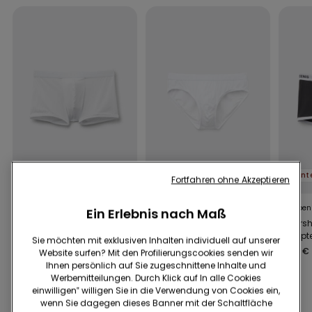
Unterhosen 4 für 3
Neu
Fortfahren ohne Akzeptieren
6 Farben
4 Farben
5 Farben
Ein Erlebnis nach Maß
Boxershorts aus
Slip aus Mikrofaser mit
Boxersh
Mikrofaser mit
elastischem Logobund
gerippt
Sie möchten mit exklusiven Inhalten individuell auf unserer
elastischem Logobund
mit L
11,99 €
11,99 €
12,99 €
Website surfen? Mit den Profilierungscookies senden wir
Ihnen persönlich auf Sie zugeschnittene Inhalte und
Werbemitteilungen. Durch Klick auf In alle Cookies
Rabatt einlösen
3 für 28,99€
einwilligen‟ willigen Sie in die Verwendung von Cookies ein,
wenn Sie dagegen dieses Banner mit der Schaltfläche