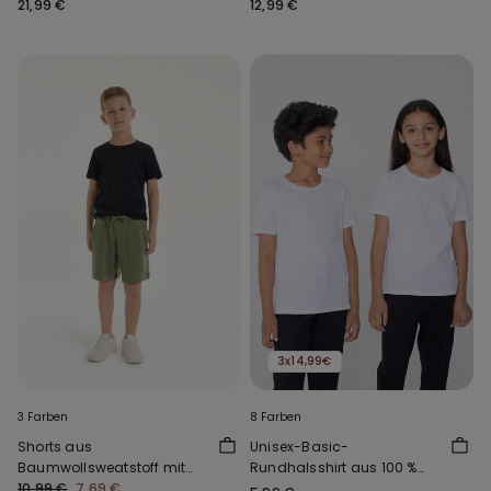
Mikrofaser Full Coverage
21,99 €
12,99 €
3x14,99€
3 Farben
8 Farben
Shorts aus
Unisex-Basic-
Baumwollsweatstoff mit
Rundhalsshirt aus 100 %
Taschen für Jungen
10,99 €
7,69 €
Baumwolle für Kinder