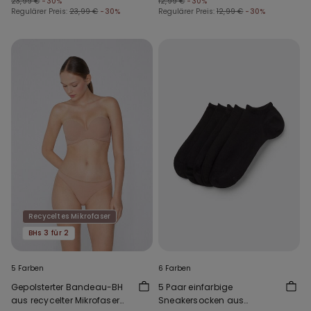
23,99 €
-30%
12,99 €
-30%
Regulärer Preis:
23,99 €
-30%
Regulärer Preis:
12,99 €
-30%
Recyceltes Mikrofaser
BHs 3 für 2
5 Farben
6 Farben
Gepolsterter Bandeau-BH
5 Paar einfarbige
aus recycelter Mikrofaser
Sneakersocken aus