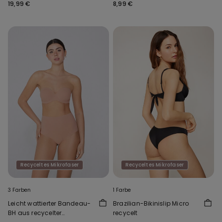
mit Ausschnitt
Baumwolle Unisex
19,99 €
8,99 €
Recyceltes Mikrofaser
Recyceltes Mikrofaser
3 Farben
1 Farbe
Leicht wattierter Bandeau-
Brazilian-Bikinislip Micro
BH aus recycelter
recycelt