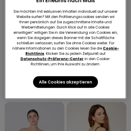
Ein Erlebnis nach Maß
Sie möchten mit exklusiven Inhalten individuell auf unserer
Website surfen? Mit den Profilierungscookies senden wir
Ihnen persönlich auf Sie zugeschnittene Inhalte und
Werbemitteilungen. Durch Klick auf In alle Cookies
einwilligen‟ willigen Sie in die Verwendung von Cookies ein,
wenn Sie dagegen dieses Banner mit der Schaltfläche
schließen verlassen, surfen Sie ohne Cookies weiter. Für
Recyceltes Mikrofaser
nähere Informationen zu den Cookies lesen Sie die
Cookie-
Richtlinie
. Klicken Sie zu jedem Zeitpunkt auf
BHs 3 für 2
Datenschutz-Präferenz-Center
in den Cookie-
Richtlinien, um Ihre Auswahl zu ändern.
5 Farben
6 Farben
Gepolsterter Bandeau-BH
5 Paar einfarbige
Alle Cookies akzeptieren
aus recycelter Mikrofaser
Sneakersocken aus
mit Ausschnitt
Baumwolle Unisex
19,99 €
8,99 €