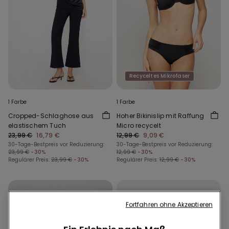
Recyceltes Mikrofaser
1 Farbe
1 Farbe
Cropped-Schlaghose aus
Hoher Bikinislip mit Raffung
elastischem Tuch
Micro recycelt
23,99 €
16,79 €
12,99 €
9,09 €
30-Tage-Bestpreis vor Reduzierung:
30-Tage-Bestpreis vor Reduzierung:
23,99 €
-30%
12,99 €
-30%
Regulärer Preis:
23,99 €
-30%
Regulärer Preis:
12,99 €
-30%
Fortfahren ohne Akzeptieren