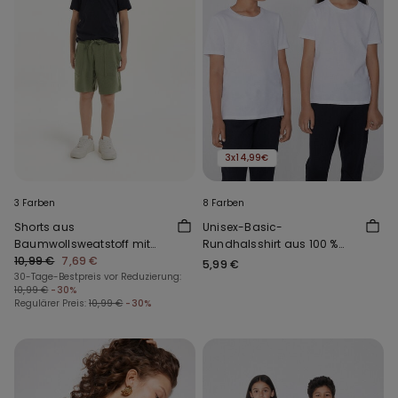
3x14,99€
3 Farben
8 Farben
Shorts aus
Unisex-Basic-
Baumwollsweatstoff mit
Rundhalsshirt aus 100 %
Taschen für Jungen
10,99 €
7,69 €
Baumwolle für Kinder
5,99 €
30-Tage-Bestpreis vor Reduzierung:
10,99 €
-30%
Regulärer Preis:
10,99 €
-30%