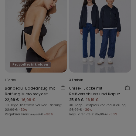
Recyceltes Mikrofaser
1 Farbe
3 Farben
Bandeau-Badeanzug mit
Unisex-Jacke mit
Raffung Micro recycelt
Reißverschluss und Kapuze
22,99 €
16,09 €
aus Funktionsgewebe für
25,99 €
18,19 €
30-Tage-Bestpreis vor Reduzierung:
Kinder
30-Tage-Bestpreis vor Reduzierung:
22,99 €
-30%
25,99 €
-30%
Regulärer Preis:
22,99 €
-30%
Regulärer Preis:
25,99 €
-30%