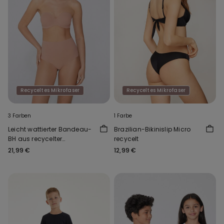
Recyceltes Mikrofaser
Recyceltes Mikrofaser
3 Farben
1 Farbe
Leicht wattierter Bandeau-
Brazilian-Bikinislip Micro
BH aus recycelter
recycelt
Mikrofaser Full Coverage
21,99 €
12,99 €