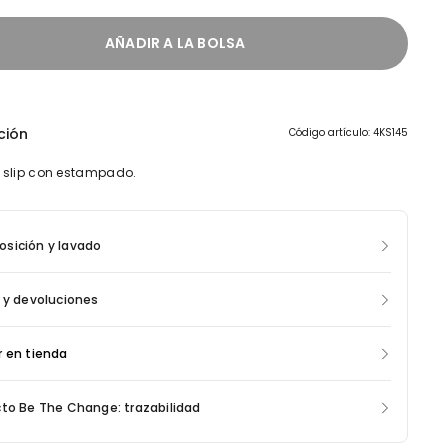
AÑADIR A LA BOLSA
ción
Código artículo: 4KS145
slip con estampado.
sición y lavado
 y devoluciones
 en tienda
to Be The Change: trazabilidad