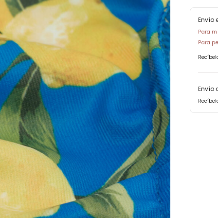
Envío 
Para mi
Para pe
Recíbel
Envío 
Recíbel