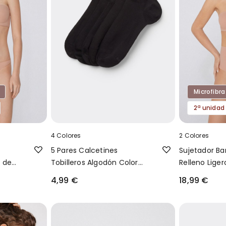
Microfibra
2ª unidad
4 Colores
2 Colores
5 Pares Calcetines
Sujetador B
 de
Tobilleros Algodón Color
Relleno Liger
Liso Unisex
Microfibra Re
4,99 €
18,99 €
Coverage