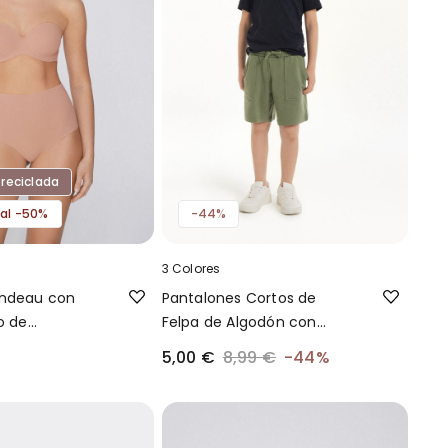
 reciclada
 al -50%
-44%
3 Colores
andeau con
Pantalones Cortos de
o de
Felpa de Algodón con
ciclada Full
Bolsillos para Niño
5,00 €
8,99 €
-44%