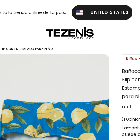
UNITED STATES
sita la tienda online de tu país:
LIP CON ESTAMPADO PARA NIÑO
Niños: 
Bañado
Slip co
Estam
para N
null
1 Opinio
Lamenta
puede a