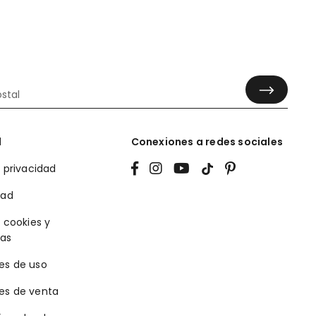
l
Conexiones a redes sociales
e privacidad
dad
e cookies y
ias
es de uso
es de venta