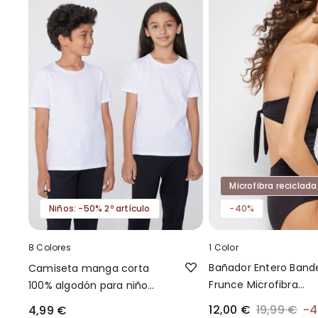
Microfibra reciclada
Niños: -50% 2º artículo
-40%
8 Colores
1 Color
Bañador Entero Band
Camiseta manga corta
Frunce Microfibra
100% algodón para niño
Reciclada
unisex
12,00 €
19,99 €
-
4,99 €