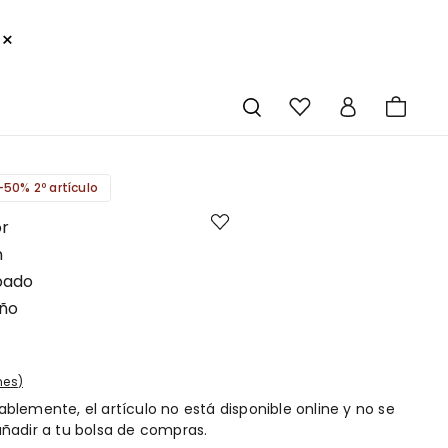
×
-50% 2º artículo
r
n
pado
iño
nes
blemente, el artículo no está disponible online y no se
ñadir a tu bolsa de compras.