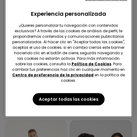
Experiencia personalizada
¿Quieres personalizar tu navegación con contenidos
exclusivos? A través de las cookies de análisis de perfil, te
propondremos contenidos y comunicaciones publicitarios
personalizados. Al hacer clic en "Aceptar todas las cookies",
aceptas el uso de cookies; si en cambio cierras este banner
haciendo clic en el botón de cierre, seguirás navegando y
las cookies no estarán activas. Para más información
Microfibra reciclada
sobre las cookies, consulta la
Política de Cookies
. Para
cambiar tus preferencias haz clic en cualquier momento en
2ª unidad al -50%
Centro de preferencia de la privacidad
en la política de
cookies.
4 Colores
2 Colores
5 Pares Calcetines
Sujetador Bandeau con
Aceptar todas las cookies
Tobilleros Algodón Color
Relleno Ligero de Microfibra
Liso Unisex
Reciclada Full Coverage
4,99 €
18,99 €