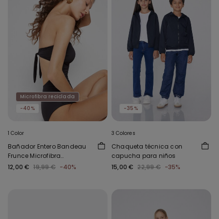
Microfibra reciclada
-40%
-35%
1 Color
3 Colores
Bañador Entero Bandeau
Chaqueta técnica con
Frunce Microfibra
capucha para niños
Reciclada
12,00 €
19,99 €
-40%
15,00 €
22,99 €
-35%