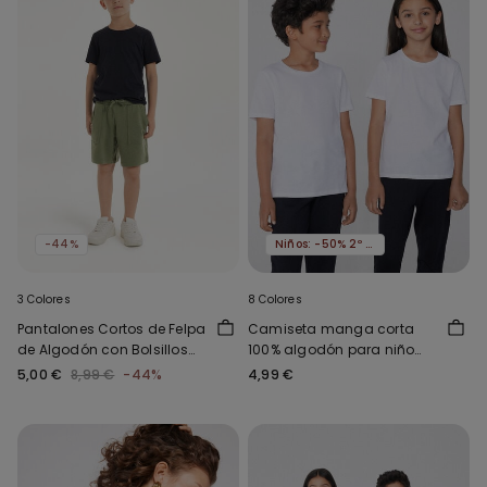
-44%
Niños: -50% 2º artículo
3 Colores
8 Colores
Pantalones Cortos de Felpa
Camiseta manga corta
de Algodón con Bolsillos
100% algodón para niño
para Niño
unisex
5,00 €
8,99 €
-44%
4,99 €