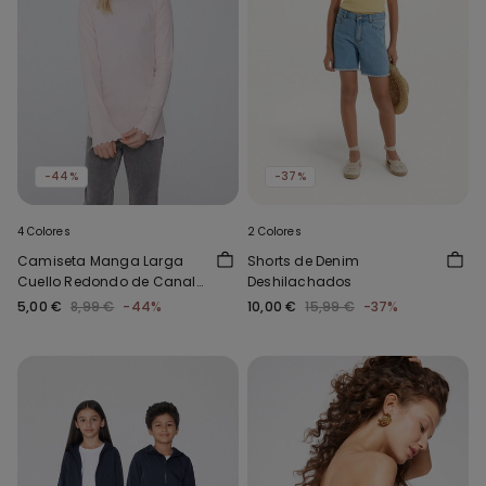
-44%
-37%
4 Colores
2 Colores
Camiseta Manga Larga
Shorts de Denim
Cuello Redondo de Canalé
Deshilachados
y Punto Sobrehilado Niña
5,00 €
8,99 €
-44%
10,00 €
15,99 €
-37%