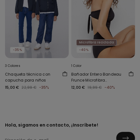
Microfibra reciclada
-35%
-40%
3 Colores
1 Color
Chaqueta técnica con
Bañador Entero Bandeau
capucha para niños
Frunce Microfibra
Reciclada
15,00 €
22,99 €
-35%
12,00 €
19,99 €
-40%
Hola, sigamos en contacto, ¡Inscríbete!