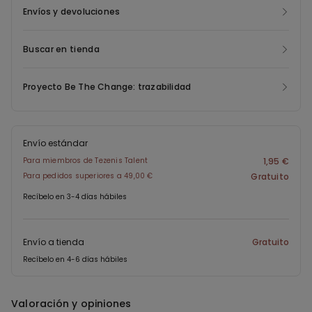
interior está disponible en tallas de S a XXL y en colores neutros
Envíos y devoluciones
como gris, blanco y negro. Todo un bóxer corto de hombre para
quienes buscan suavidad y ligereza sin renunciar a una buena
Buscar en tienda
sujeción.
Proyecto Be The Change: trazabilidad
Envío estándar
Para miembros de Tezenis Talent
1,95 €
Para pedidos superiores a 49,00 €
Gratuito
Recíbelo en 3-4 días hábiles
Envío a tienda
Gratuito
Recíbelo en 4-6 días hábiles
Valoración y opiniones