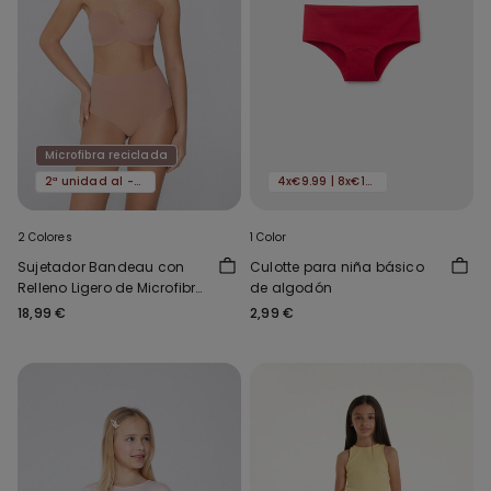
Microfibra reciclada
2ª unidad al -50%
4x€9.99 | 8x€16.99
2 Colores
1 Color
Sujetador Bandeau con
Culotte para niña básico
Relleno Ligero de Microfibra
de algodón
Reciclada Full Coverage
18,99 €
2,99 €