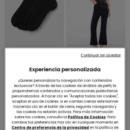
-50%
Continuar sin aceptar
4 Colores
1 Color
Experiencia personalizada
5 Pares Calcetines
Pantalón Acampanado de
Tobilleros Algodón Color
Tela Elástica
¿Quieres personalizar tu navegación con contenidos
Liso Unisex
4,99 €
10,00 €
19,99 €
-50%
exclusivos? A través de las cookies de análisis de perfil, te
propondremos contenidos y comunicaciones publicitarios
personalizados. Al hacer clic en "Aceptar todas las cookies",
aceptas el uso de cookies; si en cambio cierras este banner
haciendo clic en el botón de cierre, seguirás navegando y
las cookies no estarán activas. Para más información
sobre las cookies, consulta la
Política de Cookies
. Para
cambiar tus preferencias haz clic en cualquier momento en
Centro de preferencia de la privacidad
en la política de