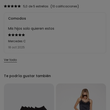
5,0
de 5 estrellas
10 calificaciones
Comodos
Mis hijos solo quieren estos
Calificación
de
Mercedes C
5
18 oct 2025
sobre
5
Ver todo
Te podría gustar también