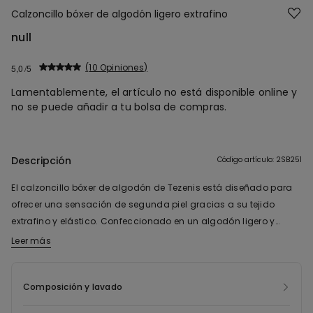
Calzoncillo bóxer de algodón ligero extrafino
null
10 Opiniones
5,0
Lamentablemente, el artículo no está disponible online y
no se puede añadir a tu bolsa de compras.
Descripción
Código artículo: 2SB251
El calzoncillo bóxer de algodón de Tezenis está diseñado para
ofrecer una sensación de segunda piel gracias a su tejido
extrafino y elástico. Confeccionado en un algodón ligero y
transpirable, proporciona frescura y comodidad durante todo el
Leer más
día. Su diseño con bordes cubiertos y elástico en la cintura
garantiza un ajuste perfecto sin molestias ni marcas. Este bóxer
Composición y lavado
para caballero con algodón ofrece el soporte y la cobertura
necesarios, incluso para actividades deportivas. Esta prenda