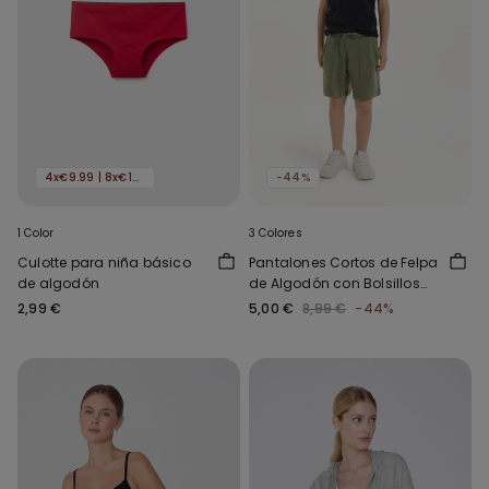
4x€9.99 | 8x€16.99
-44%
1 Color
3 Colores
Culotte para niña básico
Pantalones Cortos de Felpa
de algodón
de Algodón con Bolsillos
para Niño
2,99 €
5,00 €
8,99 €
-44%