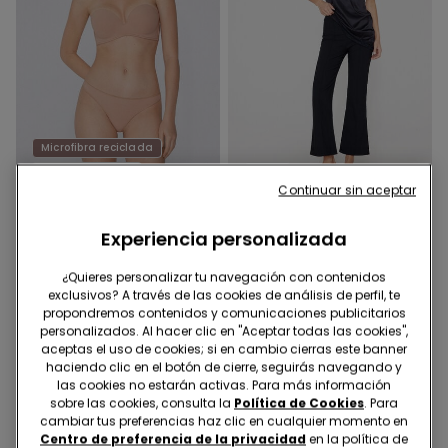
Microfibra reciclada
2ª unidad al -50%
-50%
Continuar sin aceptar
5 Colores
1 Color
Experiencia personalizada
Sujetador Bandeau
Pantalón Acampanado de
Escotado con Relleno de
Tela Elástica
¿Quieres personalizar tu navegación con contenidos
Microfibra Reciclada
17,99 €
10,00 €
19,99 €
-50%
exclusivos? A través de las cookies de análisis de perfil, te
propondremos contenidos y comunicaciones publicitarios
personalizados. Al hacer clic en "Aceptar todas las cookies",
aceptas el uso de cookies; si en cambio cierras este banner
haciendo clic en el botón de cierre, seguirás navegando y
las cookies no estarán activas. Para más información
sobre las cookies, consulta la
Política de Cookies
. Para
cambiar tus preferencias haz clic en cualquier momento en
Centro de preferencia de la privacidad
en la política de