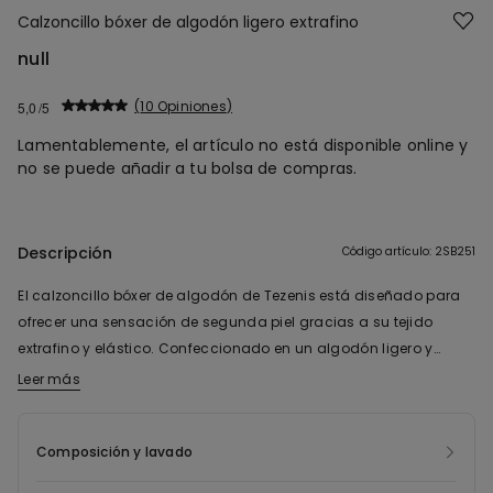
Calzoncillo bóxer de algodón ligero extrafino
null
10 Opiniones
5,0
Lamentablemente, el artículo no está disponible online y
no se puede añadir a tu bolsa de compras.
Descripción
Código artículo: 2SB251
El calzoncillo bóxer de algodón de Tezenis está diseñado para
ofrecer una sensación de segunda piel gracias a su tejido
extrafino y elástico. Confeccionado en un algodón ligero y
transpirable, proporciona frescura y comodidad durante todo el
Leer más
día. Su diseño con bordes cubiertos y elástico en la cintura
garantiza un ajuste perfecto sin molestias ni marcas. Este bóxer
Composición y lavado
para caballero con algodón ofrece el soporte y la cobertura
necesarios, incluso para actividades deportivas. Esta prenda