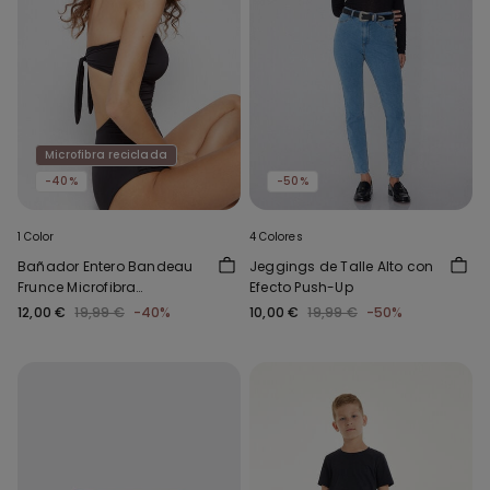
Microfibra reciclada
-40%
-50%
1 Color
4 Colores
Bañador Entero Bandeau
Jeggings de Talle Alto con
Frunce Microfibra
Efecto Push-Up
Reciclada
12,00 €
19,99 €
-40%
10,00 €
19,99 €
-50%