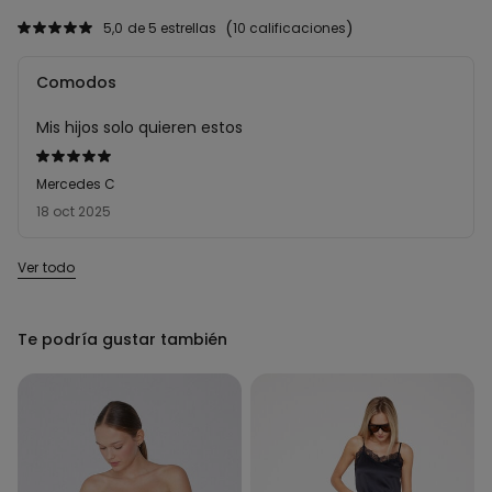
5,0
de 5 estrellas
10 calificaciones
Comodos
Mis hijos solo quieren estos
Calificación
de
Mercedes C
5
18 oct 2025
sobre
5
Ver todo
Te podría gustar también