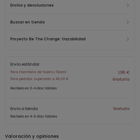
interior está disponible en tallas de S a XXL y en colores neutros
Envíos y devoluciones
como gris, blanco y negro. Todo un bóxer corto de hombre para
quienes buscan suavidad y ligereza sin renunciar a una buena
Buscar en tienda
sujeción.
Proyecto Be The Change: trazabilidad
Envío estándar
Para miembros de Tezenis Talent
1,95 €
Para pedidos superiores a 49,00 €
Gratuito
Recíbelo en 3-4 días hábiles
Envío a tienda
Gratuito
Recíbelo en 4-6 días hábiles
Valoración y opiniones