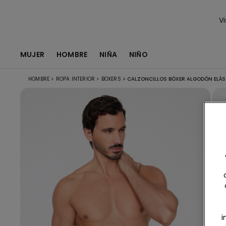
Vi
MUJER
HOMBRE
NIÑA
NIÑO
HOMBRE
>
ROPA INTERIOR
>
BOXERS
>
CALZONCILLOS BÓXER ALGODÓN ELÁ
i