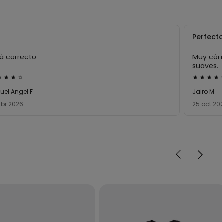
Perfect
tá correcto
Muy có
suaves.
ificación
Califica
de
uel Angel F
Jairo M
5
abr 2026
25 oct 20
bre
sobre
5