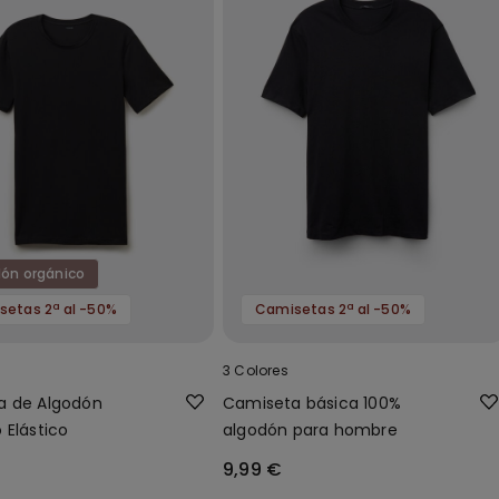
ón orgánico
etas 2ª al -50%
Camisetas 2ª al -50%
3 Colores
a de Algodón
Camiseta básica 100%
 Elástico
algodón para hombre
9,99 €