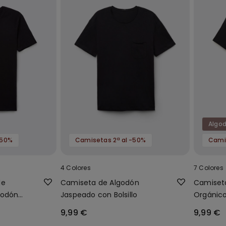
Algod
-50%
Camisetas 2ª al -50%
Camis
4 Colores
7 Colores
de
Camiseta de Algodón
Camiset
godón
Jaspeado con Bolsillo
Orgánico
9,99 €
9,99 €