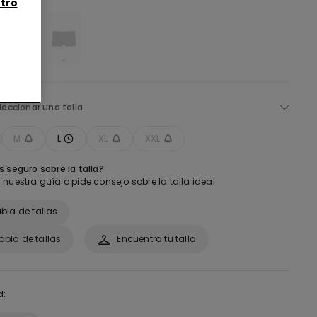
tro
leccionar una talla
M
L
XL
XXL
 seguro sobre la talla?
nuestra guía o pide consejo sobre la talla ideal
bla de tallas
abla de tallas
Encuentra tu talla
d: