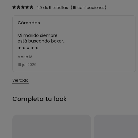
4,9
de 5 estrellas
15 calificaciones
Cómodos
Mi marido siempre
está buscando boxer
cortos y es el único
Calificación
sitio donde los ha
de
Maria M
encontrado y
5
comprado, le gustan
19 jul 2026
mucho
sobre
5
Ver todo
Completa tu look