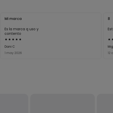
Mi marca
8
Es la marca q uso y
Es
contento
Calificación
Cal
de
de
Dani C
Mig
5
4
1 may 2026
12 
sobre
so
5
5