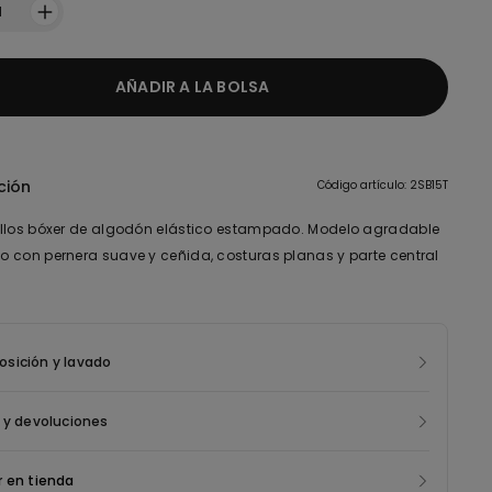
1
AÑADIR A LA BOLSA
ción
Código artículo: 2SB15T
llos bóxer de algodón elástico estampado. Modelo agradable
 con pernera suave y ceñida, costuras planas y parte central
sición y lavado
 y devoluciones
 en tienda