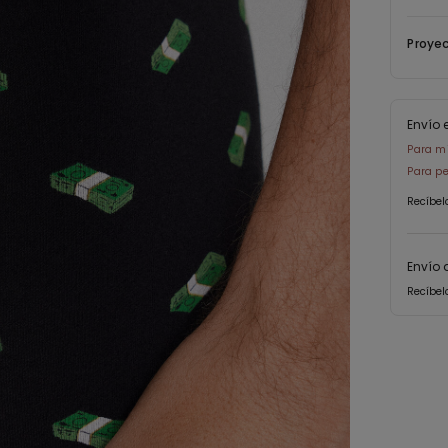
Proyec
Envío 
Para mi
Para pe
Recíbel
Envío 
Recíbel