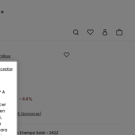
×
illos
aceptar
n
o
pado
? A
9,00 €
-44%
cer
 en
15 Opiniones
,
s
Para
gro -
Nero Stampa Soldi - 262Z