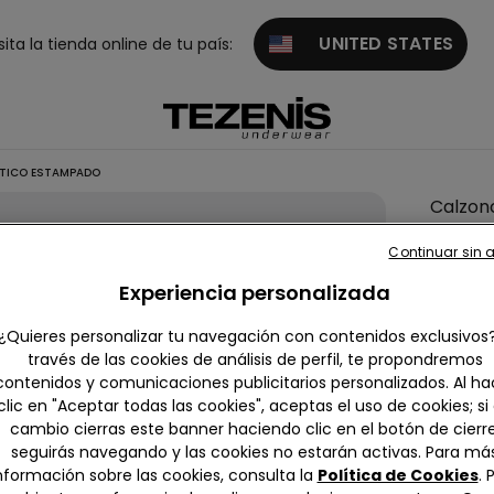
UNITED STATES
sita la tienda online de tu país:
STICO ESTAMPADO
Calzonc
Bóxer
Continuar sin 
Algodó
Experiencia personalizada
Elástic
Estam
¿Quieres personalizar tu navegación con contenidos exclusivos
través de las cookies de análisis de perfil, te propondremos
5,00 €
contenidos y comunicaciones publicitarios personalizados. Al ha
clic en "Aceptar todas las cookies", aceptas el uso de cookies; si
4,9
cambio cierras este banner haciendo clic en el botón de cierre
seguirás navegando y las cookies no estarán activas. Para má
nformación sobre las cookies, consulta la
Política de Cookies
. 
Color:
Ne