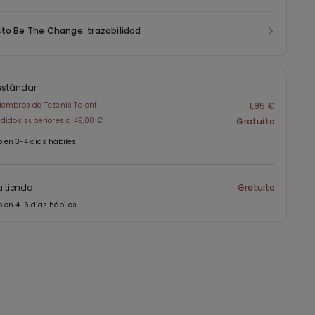
to Be The Change: trazabilidad
estándar
embros de Tezenis Talent
1,95 €
didos superiores a 49,00 €
Gratuito
o en 3-4 días hábiles
a tienda
Gratuito
o en 4-6 días hábiles