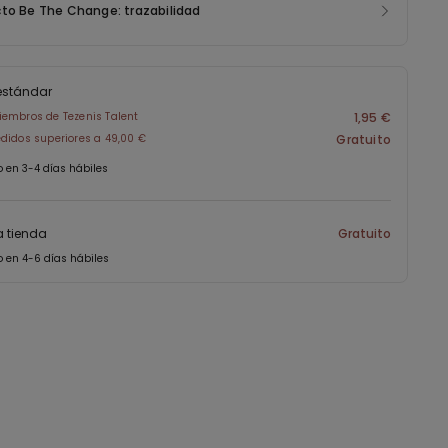
to Be The Change: trazabilidad
estándar
embros de Tezenis Talent
1,95 €
didos superiores a 49,00 €
Gratuito
o en 3-4 días hábiles
a tienda
Gratuito
o en 4-6 días hábiles