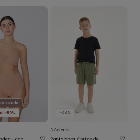
 reciclada
 al -50%
-44%
3 Colores
andeau con
Pantalones Cortos de