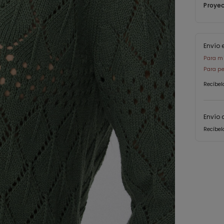
Proyec
Envío 
Para mi
Para pe
Recíbel
Envío 
Recíbel