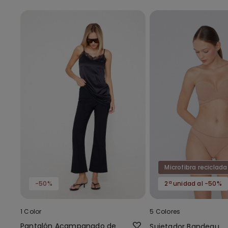
Microfibra reciclada
-50%
2ª unidad al -50%
1 Color
5 Colores
Pantalón Acampanado de
Sujetador Bandeau