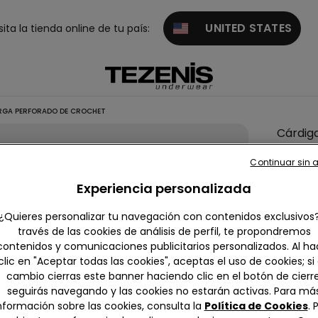
UNITED STATES
sita la tienda online de tu país:
RGA PERFORADO DE CROCHET
Cárdig
de Ma
Continuar sin 
Larga
Experiencia personalizada
Perfor
de
¿Quieres personalizar tu navegación con contenidos exclusivos
Croche
través de las cookies de análisis de perfil, te propondremos
contenidos y comunicaciones publicitarios personalizados. Al ha
null
clic en "Aceptar todas las cookies", aceptas el uso de cookies; si
cambio cierras este banner haciendo clic en el botón de cierre
4,0
seguirás navegando y las cookies no estarán activas. Para má
nformación sobre las cookies, consulta la
Política de Cookies
. 
Lamenta