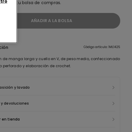
tro
ñadir a tu bolsa de compras.
AÑADIR A LA BOLSA
ción
Código artículo: 1ML1425
 de manga larga y cuello en V, de peso medio, confeccionado
do perforado y elaboración de crochet.
sición y lavado
 y devoluciones
 en tienda