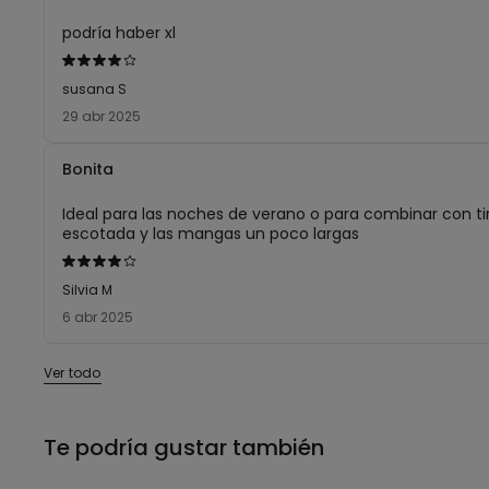
podría haber xl
Calificación
de
susana S
4
29 abr 2025
sobre
5
Bonita
Ideal para las noches de verano o para combinar con ti
escotada y las mangas un poco largas
Calificación
de
Silvia M
4
6 abr 2025
sobre
5
Ver todo
Te podría gustar también