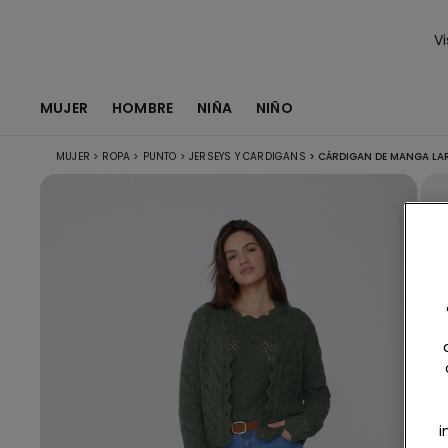
Vi
MUJER
HOMBRE
NIÑA
NIÑO
MUJER
>
ROPA
>
PUNTO
>
JERSEYS Y CARDIGANS
>
CÁRDIGAN DE MANGA LA
i