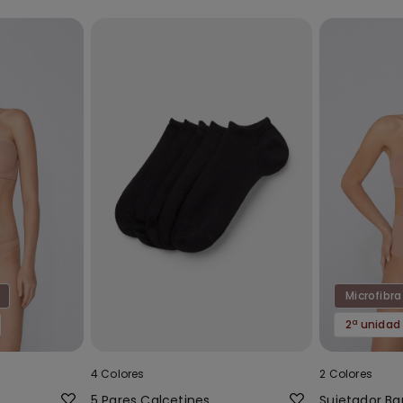
Microfibra
2ª unidad
4 Colores
2 Colores
5 Pares Calcetines
Sujetador B