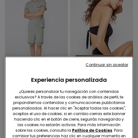
Microfibra reciclada
Continuar sin aceptar
-41%
-40%
Experiencia personalizada
3 Colores
1 Color
Pijama Corto de Algodón
Bañador Entero Bandeau
¿Quieres personalizar tu navegación con contenidos
con Ribete y Bolsillo
Frunce Microfibra
exclusivos? A través de las cookies de análisis de perfil, te
Reciclada
10,00 €
16,99 €
-41%
12,00 €
19,99 €
-40%
propondremos contenidos y comunicaciones publicitarios
personalizados. Al hacer clic en "Aceptar todas las cookies",
aceptas el uso de cookies; si en cambio cierras este banner
haciendo clic en el botón de cierre, seguirás navegando y
las cookies no estarán activas. Para más información
sobre las cookies, consulta la
Política de Cookies
. Para
cambiar tus preferencias haz clic en cualquier momento en