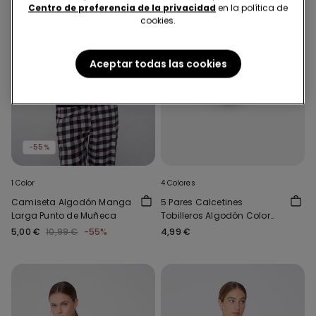
Centro de preferencia de la privacidad
en la política de
cookies.
Aceptar todas las cookies
-55%
1 Color
4 Colores
Camiseta Algodón Manga
5 Pares Calcetines
Larga Punto de Muñeca
Tobilleros Algodón Color
Liso Unisex
5,00 €
10,99 €
-55%
4,99 €