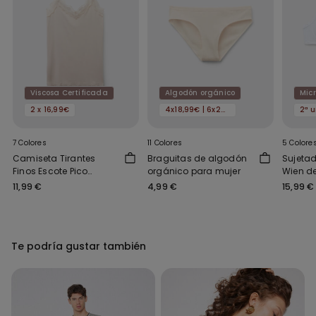
Viscosa Certificada
Algodón orgánico
Micr
2 x 16,99€
4x18,99€ | 6x24,99€
7 Colores
11 Colores
5 Colore
Camiseta Tirantes
Braguitas de algodón
Sujetad
Finos Escote Pico
orgánico para mujer
Wien de
Viscosa Encaje
Recicl
11,99 €
4,99 €
15,99 €
Te podría gustar también