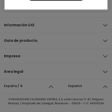
Información útil
Guía de producto
Empresa
Área legal
España / €
Español
© FRANCHISING CALZEDONIA ESPAÑA, S.A. calle Ciencias 71-87, Polígono
Pedrosa, L’Hospitalet de Llobregat, Barcelona - 08908 - C.I.F. A60181294