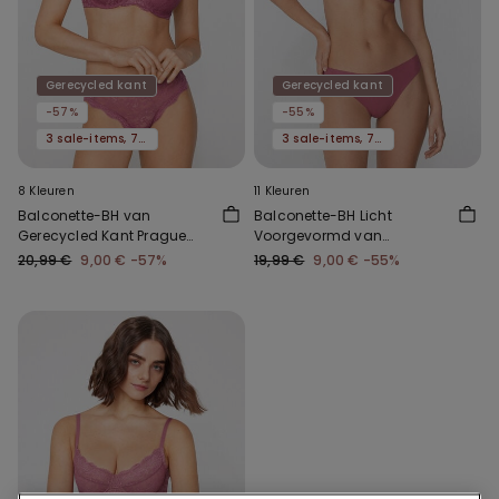
Gerecycled kant
Gerecycled kant
-57%
-55%
3 sale-items, 70% korting
3 sale-items, 70% korting
8 Kleuren
11 Kleuren
Balconette-BH van
Balconette-BH Licht
Gerecycled Kant Prague
Voorgevormd van
Full Cover
Gerecycled Kant Wien
20,99 €
9,00 €
-57%
19,99 €
9,00 €
-55%