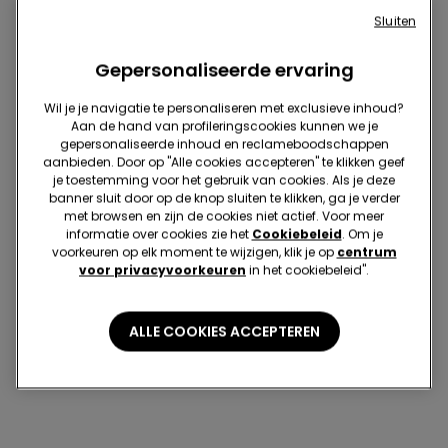
Sluiten
Gerecycled kant
Gepersonaliseerde ervaring
-57%
Wil je je navigatie te personaliseren met exclusieve inhoud?
3 sale-items, 70% korting
Aan de hand van profileringscookies kunnen we je
gepersonaliseerde inhoud en reclameboodschappen
9 Kleuren
aanbieden. Door op "Alle cookies accepteren" te klikken geef
Balconette-BH zonder
je toestemming voor het gebruik van cookies. Als je deze
Vulling van Gerecycled
banner sluit door op de knop sluiten te klikken, ga je verder
Kant Paris
met browsen en zijn de cookies niet actief. Voor meer
20,99 €
9,00 €
-57%
informatie over cookies zie het
Cookiebeleid
. Om je
voorkeuren op elk moment te wijzigen, klik je op
centrum
voor privacyvoorkeuren
in het cookiebeleid".
5 van 5 producten
ALLE COOKIES ACCEPTEREN
1