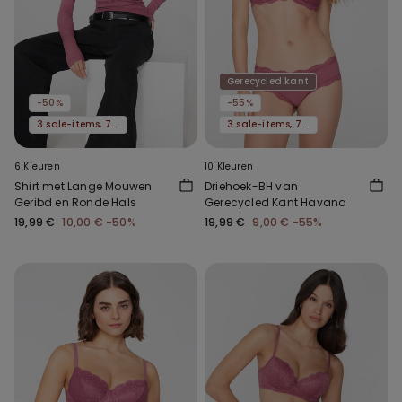
Gerecycled kant
-50%
-55%
3 sale-items, 70% korting
3 sale-items, 70% korting
6 Kleuren
10 Kleuren
Shirt met Lange Mouwen
Driehoek-BH van
Geribd en Ronde Hals
Gerecycled Kant Havana
19,99 €
10,00 €
-50%
19,99 €
9,00 €
-55%