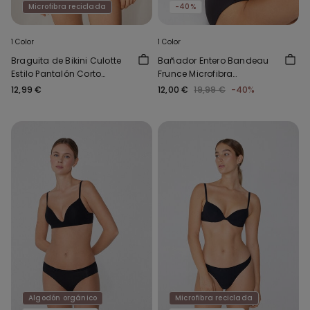
Microfibra reciclada
-40%
1 Color
1 Color
Braguita de Bikini Culotte
Bañador Entero Bandeau
Estilo Pantalón Corto
Frunce Microfibra
Reciclada
Reciclada
12,99 €
12,00 €
19,99 €
-40%
Algodón orgánico
Microfibra reciclada