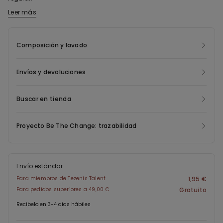
Leer más
El tejido de confección de esta prenda tiene un hilado reciclado
certificado obtenido con la reelaboración de botellas de
plástico debidamente desechadas. Para la creación de esta
Composición y lavado
nueva prenda, recuperamos los residuos de los consumidores,
dando una nueva vida al material y reduciendo el impacto
Envíos y devoluciones
medioambiental.
Buscar en tienda
Proyecto Be The Change: trazabilidad
Envío estándar
Para miembros de Tezenis Talent
1,95 €
Para pedidos superiores a 49,00 €
Gratuito
Recíbelo en 3-4 días hábiles