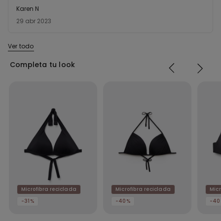
de
Karen N
5
29 abr 2023
sobre
5
Ver todo
Completa tu look
Microfibra reciclada
Microfibra reciclada
Micr
-31%
-40%
-40