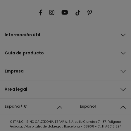
Información útil
Guía de producto
Empresa
Área legal
España / €
Español
© FRANCHISING CALZEDONIA ESPAÑA, S.A. calle Ciencias 71-87, Polígono
Pedrosa, L’Hospitalet de Llobregat, Barcelona - 08908 - C.I.F. A60181294