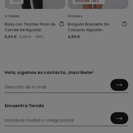
-50%
4x18,99€ | 6x24,99€
2 Colores
9 Colores
Body con Tirantes Finos de
Braguita Brasileña Sin
Canalé de Algodón
Costuras Algodón
Orgánico
5,00 €
9,99 €
-50%
4,99 €
Hola, sigamos en contacto, ¡Inscríbete!
Encuentra Tienda