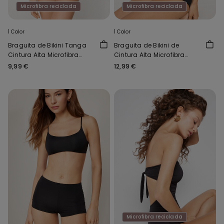
Microfibra reciclada
Microfibra reciclada
1 Color
1 Color
Braguita de Bikini Tanga
Braguita de Bikini de
Cintura Alta Microfibra
Cintura Alta Microfibra
Reciclada
Reciclada
9,99 €
12,99 €
Microfibra reciclada