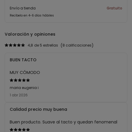
Envío a tienda
Gratuito
Recíbelo en 4-6 días hábiles
Valoración y opiniones
4,8
de 5 estrellas
8 calificaciones
BUEN TACTO
MUY CÓMODO
Calificación
de
maria eugenia i
5
1 abr 2026
sobre
5
Calidad precio muy buena
Buen producto. Suave al tacto y quedan fenomenal
Calificación