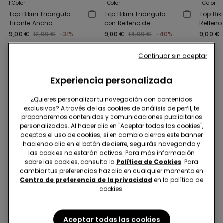
1 Color
1 Color
1 Color
Top Bikini Triángulo
Top Bikini Triángulo
Top Bik
Tirante Ancho
con Relleno de
Relleno
Microfibra Reciclada
Microfibra Reciclada
Microfi
9,00 €
12,99 €
-31%
9,00 €
14,99 €
-40%
9,00 €
Continuar sin aceptar
Te podría gustar también
Experiencia personalizada
¿Quieres personalizar tu navegación con contenidos
exclusivos? A través de las cookies de análisis de perfil, te
propondremos contenidos y comunicaciones publicitarios
personalizados. Al hacer clic en "Aceptar todas las cookies",
aceptas el uso de cookies; si en cambio cierras este banner
haciendo clic en el botón de cierre, seguirás navegando y
las cookies no estarán activas. Para más información
sobre las cookies, consulta la
Política de Cookies
. Para
cambiar tus preferencias haz clic en cualquier momento en
Centro de preferencia de la privacidad
en la política de
cookies.
Aceptar todas las cookies
Microfibra reciclada
Microfibra reciclada