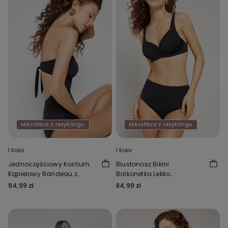
Mikrofibra z recyklingu
Mikrofibra z recyklingu
1 Kolor
1 Kolor
Jednoczęściowy Kostium
Biustonosz Bikini
Kąpielowy Bandeau z
Balkonetka Lekko
Marszczeniem z Mikrofibry z
Usztywniony z
94,99 zł
84,99 zł
Recyklingu
Marszczeniem z Recyklingu