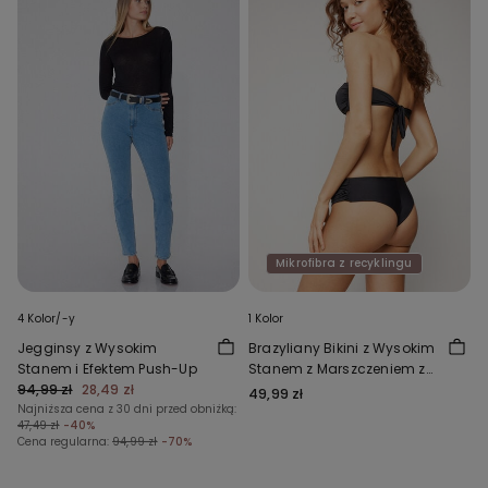
Mikrofibra z recyklingu
4 Kolor/-y
1 Kolor
Jegginsy z Wysokim
Brazyliany Bikini z Wysokim
Stanem i Efektem Push-Up
Stanem z Marszczeniem z
94,99 zł
28,49 zł
Mikrofibry z Recyklingu
49,99 zł
Najniższa cena z 30 dni przed obniżką:
47,49 zł
-40%
Cena regularna:
94,99 zł
-70%