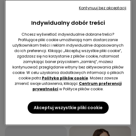
Kontynuuj bez akceptacji
Indywidualny dobór treści
Chcesz wyświetlać indywidualnie dobrane treści?
Profilujące pliki cookie umożliwiają nam dostarczanie
użytkownikom treści i reklam indywidualnie dopasowanych
do ich preferencji. Klikając „Akceptuj wszystkie pliki cookie”,
zgadzasz się na korzystanie z plików cookie, natomiast
Mikrofibra z recyklingu
zamykając baner przyciskiem „zamknij”, możesz
2+1 gratis
kontynuować przeglądanie witryny bez aktywowania plików
cookie. W celu uzyskania dodatkowych informacji o plikach
cookie patrz
Polityka plików cookie
. Możesz zawsze
1 Kolor
4 Kolor/-y
zmienić swoje ustawienia, klikając
Centrum preferencji
Rozszerzane spodnie z
Biustonosz Opaska Lekko
prywatności
w Polityce plików cookie.
elastycznego płótna
Usztywniony z Mikrofibry z
94,99 zł
28,49 zł
Recyklingu Full Coverage
89,99 zł
Najniższa cena z 30 dni przed obniżką:
Akceptuj wszystkie pliki cookie
47,49 zł
-40%
Cena regularna:
94,99 zł
-70%