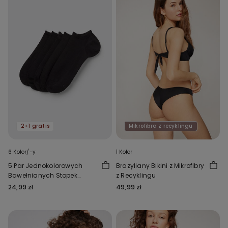
2+1 gratis
Mikrofibra z recyklingu
6 Kolor/-y
1 Kolor
5 Par Jednokolorowych
Brazyliany Bikini z Mikrofibry
Bawełnianych Stopek
z Recyklingu
Unisex
24,99 zł
49,99 zł