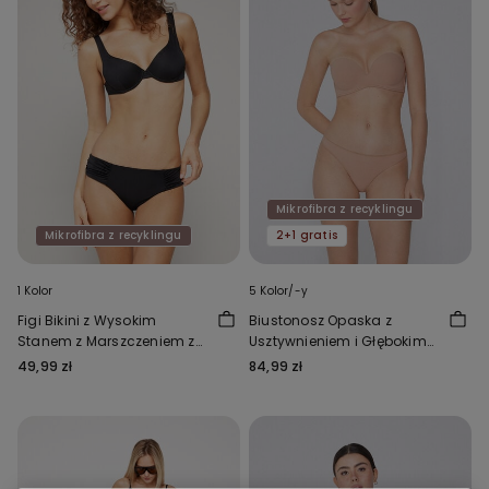
Mikrofibra z recyklingu
Mikrofibra z recyklingu
2+1 gratis
1 Kolor
5 Kolor/-y
Figi Bikini z Wysokim
Biustonosz Opaska z
Stanem z Marszczeniem z
Usztywnieniem i Głębokim
Mikrofibry z Recyklingu
Dekoltem, z Mikrofibry z
49,99 zł
84,99 zł
Recyklingu