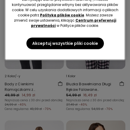
kontynuować przeglądanie witryny bez aktywowania plików
cookie. W celu uzyskania dodatkowych informacji o plikach
cookie patrz
Polityka plików cookie
. Możesz zawsze
zmienić swoje ustawienia, klikając
Centrum preferencji
prywatności
w Polityce plików cookie.
Akceptuj wszystkie pliki cookie
2 Kolor/-y
1 Kolor
Body z Cienkimi
Bluzka Bawełniana Długi
Ramiączkami z
Rękaw Falowane
Prążkowanej Bawełny
49,99 zł
14,99 zł
Wykończenie
54,99 zł
16,49 zł
Najniższa cena z 30 dni przed obniżką:
Najniższa cena z 30 dni przed obniżką:
24,99 zł
-40%
27,49 zł
-40%
Cena regularna:
49,99 zł
-70%
Cena regularna:
54,99 zł
-70%