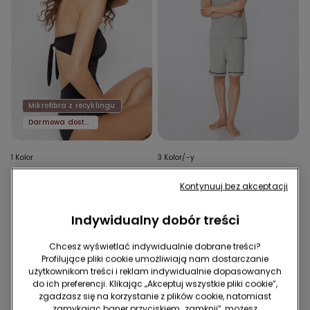
Mikrofibra z recyklingu
Darmowa dostawa
1 Kolor
3 Kolor/-y
Jednoczęściowy Kostium
Krótka Bawełniana Piżama
Kontynuuj bez akceptacji
Kąpielowy Bandeau z
Basic z Lamówkami i
Marszczeniem z Mikrofibry z
Kieszonką
84,99 zł
25,49 zł
94,99 zł
Recyklingu
Najniższa cena z 30 dni przed obniżką:
Indywidualny dobór treści
42,49 zł
-40%
Cena regularna:
84,99 zł
-70%
Chcesz wyświetlać indywidualnie dobrane treści?
Profilujące pliki cookie umożliwiają nam dostarczanie
użytkownikom treści i reklam indywidualnie dopasowanych
do ich preferencji. Klikając „Akceptuj wszystkie pliki cookie”,
zgadzasz się na korzystanie z plików cookie, natomiast
zamykając baner przyciskiem „zamknij”, możesz