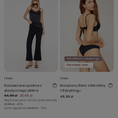
Mikrofibra z recyklingu
Darmowa dostawa
1 Kolor
1 Kolor
Rozszerzane spodnie z
Brazyliany Bikini z Mikrofibry
elastycznego płótna
z Recyklingu
94,99 zł
28,49 zł
49,99 zł
Najniższa cena z 30 dni przed obniżką:
47,49 zł
-40%
Cena regularna:
94,99 zł
-70%