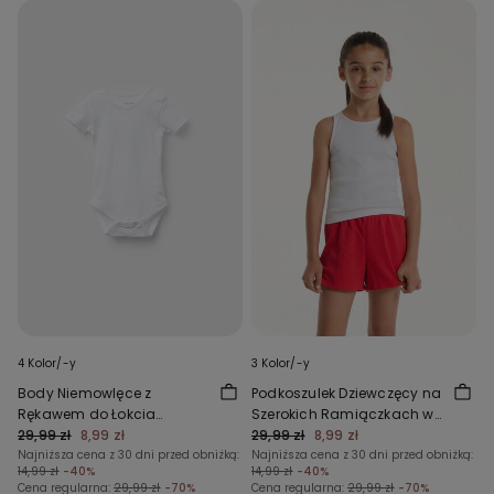
4 Kolor/-y
3 Kolor/-y
Body Niemowlęce z
Podkoszulek Dziewczęcy na
Rękawem do Łokcia
Szerokich Ramiączkach w
Wykonane w 100% z
29,99 zł
8,99 zł
Prążki
29,99 zł
8,99 zł
Bawełny w Jednolitym
Najniższa cena z 30 dni przed obniżką:
Najniższa cena z 30 dni przed obniżką:
14,99 zł
-40%
14,99 zł
-40%
Kolorze
Cena regularna:
29,99 zł
-70%
Cena regularna:
29,99 zł
-70%