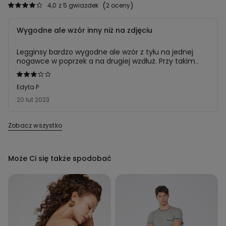
4,0
z 5 gwiazdek
2 oceny
Wygodne ale wzór inny niż na zdjęciu
Legginsy bardzo wygodne ale wzór z tyłu na jednej
nogawce w poprzek a na drugiej wzdłuż. Przy takim
wzorze to już za duży chaos. Oddaję
Ocena
3
Edyta P
z
20 lut 2023
5
Zobacz wszystko
Może Ci się także spodobać