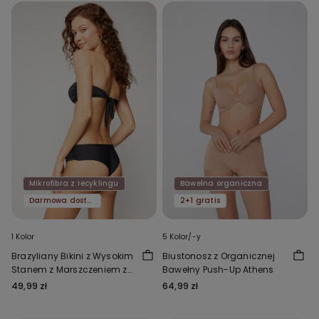
Mikrofibra z recyklingu
Bawełna organiczna
Darmowa dostawa
2+1 gratis
1 Kolor
5 Kolor/-y
Brazyliany Bikini z Wysokim
Biustonosz z Organicznej
Stanem z Marszczeniem z
Bawełny Push-Up Athens
Mikrofibry z Recyklingu
49,99 zł
64,99 zł