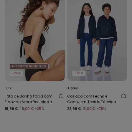
Microfibra Reciclada
-25%
-78%
1 Cor
3 Cores
Fato de Banho Faixa com
Casaco com Fecho e
Franzido Micro Reciclada
Capuz em Tecido Técnico
Criança Unissexo
19,99 €
15,00 €
-25%
22,99 €
5,00 €
-78%