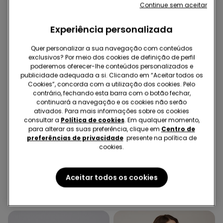
Continue sem aceitar
Experiência personalizada
Quer personalizar a sua navegação com conteúdos
exclusivos? Por meio dos cookies de definição de perfil
poderemos oferecer-lhe conteúdos personalizados e
publicidade adequada a si. Clicando em “Aceitar todos os
Cookies”, concorda com a utilização dos cookies. Pelo
contrário, fechando esta barra com o botão fechar,
continuará a navegação e os cookies não serão
ativados. Para mais informações sobre os cookies
consultar a
Política de cookies
. Em qualquer momento,
para alterar as suas preferência, clique em
Centro de
Microfibra Reciclada
preferências de privacidade
presente na política de
cookies.
5 Cores
4 Cores
Soutien Faixa Almofadado
5 Pares de Soquetes em
Aceitar todos os cookies
Decotado Microfibra
Algodão Cor Única
Reciclada
Unissexo
16,99 €
4,99 €