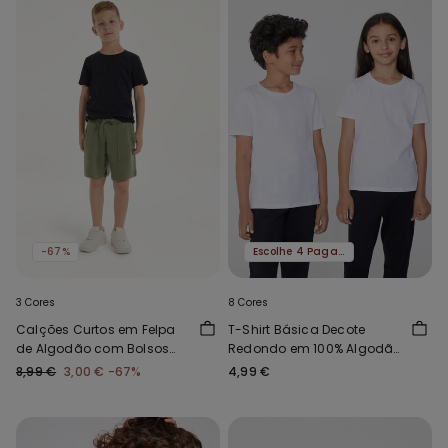
-67%
Escolhe 4 Paga 3
3 Cores
8 Cores
Calções Curtos em Felpa
T-Shirt Básica Decote
de Algodão com Bolsos
Redondo em 100% Algodão
Menino
Criança Unissexo
8,99 €
3,00 €
-67%
4,99 €