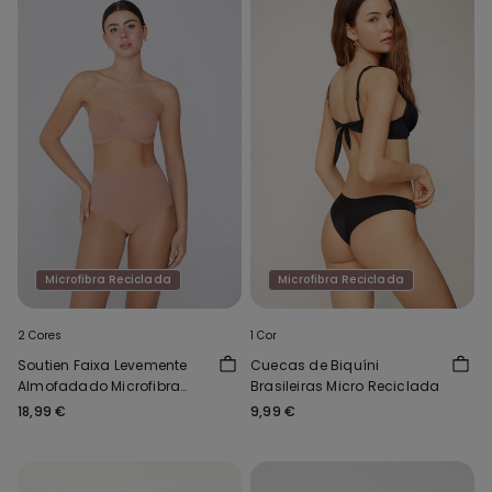
Microfibra Reciclada
Microfibra Reciclada
2 Cores
1 Cor
Soutien Faixa Levemente
Cuecas de Biquíni
Almofadado Microfibra
Brasileiras Micro Reciclada
Reciclada Full Coverage
18,99 €
9,99 €