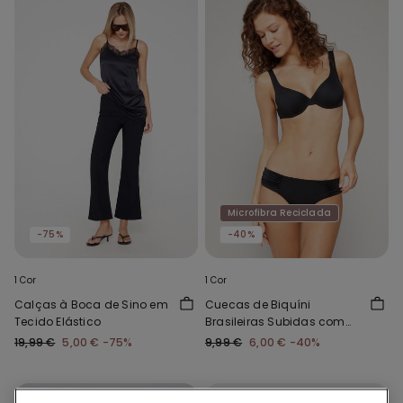
Microfibra Reciclada
-75%
-40%
1 Cor
1 Cor
Calças à Boca de Sino em
Cuecas de Biquíni
Tecido Elástico
Brasileiras Subidas com
Franzido Micro Reciclada
19,99 €
5,00 €
-75%
9,99 €
6,00 €
-40%