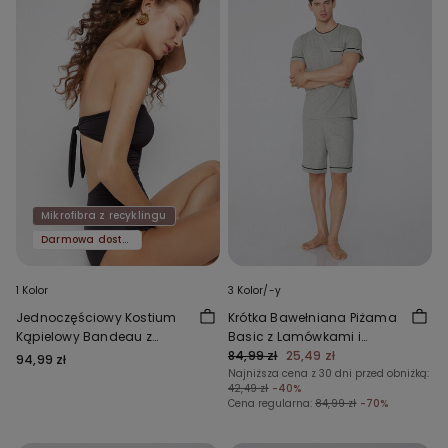
Mikrofibra z recyklingu
Darmowa dostawa
1 Kolor
3 Kolor/-y
Jednoczęściowy Kostium
Krótka Bawełniana Piżama
Kąpielowy Bandeau z
Basic z Lamówkami i
Marszczeniem z Mikrofibry z
Kieszonką
84,99 zł
25,49 zł
94,99 zł
Recyklingu
Najniższa cena z 30 dni przed obniżką:
42,49 zł
-40%
Cena regularna:
84,99 zł
-70%