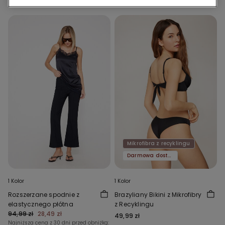
Mikrofibra z recyklingu
Darmowa dostawa
1 Kolor
1 Kolor
Rozszerzane spodnie z
Brazyliany Bikini z Mikrofibry
elastycznego płótna
z Recyklingu
94,99 zł
28,49 zł
49,99 zł
Najniższa cena z 30 dni przed obniżką: