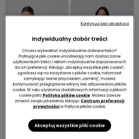
Kontynuuj bez akceptacji
Indywidualny dobór treści
Chcesz wyświetlać indywidualnie dobrane treści?
Profilujące pliki cookie umożliwiają nam dostarczanie
użytkownikom treści i reklam indywidualnie dopasowanych
do ich preferencji. Klikając „Akceptuj wszystkie pliki cookie”,
zgadzasz się na korzystanie z plików cookie, natomiast
zamykając baner przyciskiem „zamknij”, możesz
kontynuować przeglądanie witryny bez aktywowania plików
cookie. W celu uzyskania dodatkowych informacji o plikach
cookie patrz
Polityka plików cookie
. Możesz zawsze
zmienić swoje ustawienia, klikając
Centrum preferencji
2 Kolor/-y
1 Kolor
prywatności
w Polityce plików cookie.
Body z Cienkimi
Bluzka Bawełniana Długi
Ramiączkami z
Rękaw Falowane
Prążkowanej Bawełny
49,99 zł
14,99 zł
Wykończenie
54,99 zł
16,49 zł
Akceptuj wszystkie pliki cookie
Najniższa cena z 30 dni przed obniżką:
Najniższa cena z 30 dni przed obniżką:
24,99 zł
-40%
27,49 zł
-40%
Cena regularna:
49,99 zł
-70%
Cena regularna:
54,99 zł
-70%