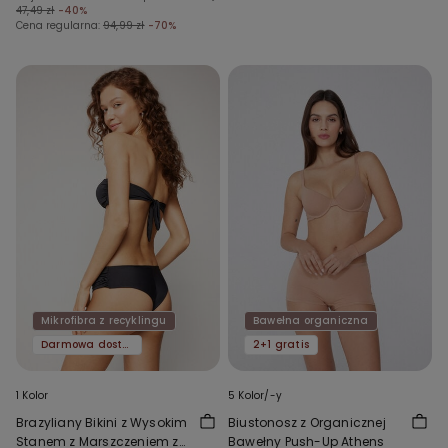
47,49 zł
-40%
Cena regularna:
94,99 zł
-70%
Mikrofibra z recyklingu
Bawełna organiczna
Darmowa dostawa
2+1 gratis
1 Kolor
5 Kolor/-y
Brazyliany Bikini z Wysokim
Biustonosz z Organicznej
Stanem z Marszczeniem z
Bawełny Push-Up Athens