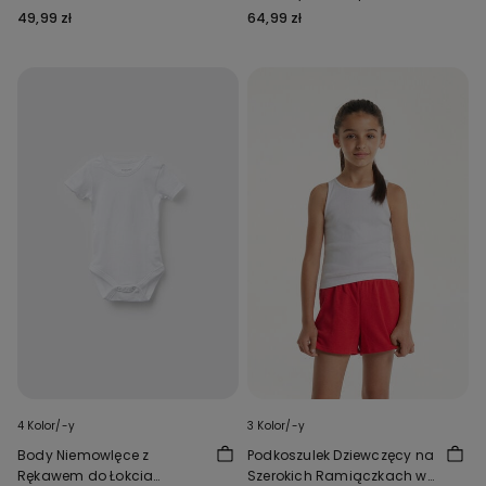
Mikrofibry z Recyklingu
49,99 zł
64,99 zł
4 Kolor/-y
3 Kolor/-y
Body Niemowlęce z
Podkoszulek Dziewczęcy na
Rękawem do Łokcia
Szerokich Ramiączkach w