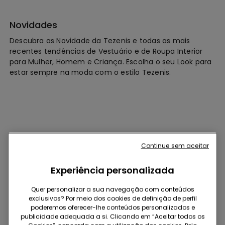
Novidades
Descubra as Novidade da Tezenis e todas as mais
recentes tendências de Vestuário e de Roupa Interior
para Mulher, Homem e Criança. Escolha o seu Look para
estar sempre na moda com o estilo Tezenis.
Continue sem aceitar
ROUPA INTERIOR
Experiência personalizada
ROUPA
Quer personalizar a sua navegação com conteúdos
exclusivos? Por meio dos cookies de definição de perfil
poderemos oferecer-lhe conteúdos personalizados e
SWIMWEAR
publicidade adequada a si. Clicando em “Aceitar todos os