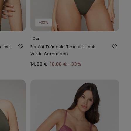
-33%
1 Cor
eless
Biquíni Triângulo Timeless Look
Verde Camuflado
14,99 €
10,00 €
-33%