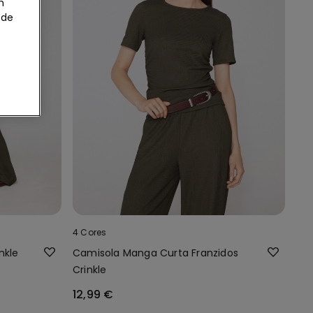
m
 de
4 Cores
nkle
Camisola Manga Curta Franzidos
Crinkle
12,99 €