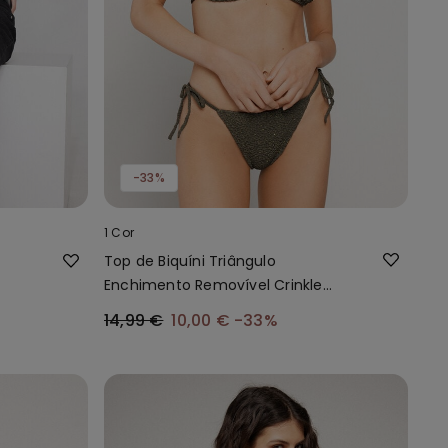
-33%
1 Cor
Top de Biquíni Triângulo
Enchimento Removível Crinkle
Dune
14,99 €
10,00 €
-33%