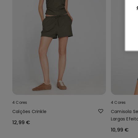
4 Cores
4 Cores
Calções Crinkle
Camisola S
Largas Efeit
12,99 €
10,99 €