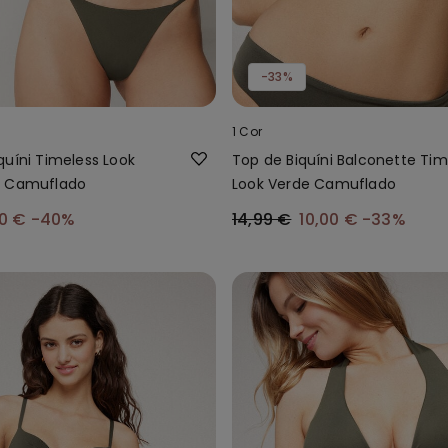
-33%
1 Cor
quíni Timeless Look
Top de Biquíni Balconette Tim
e Camuflado
Look Verde Camuflado
00 €
-40%
14,99 €
10,00 €
-33%