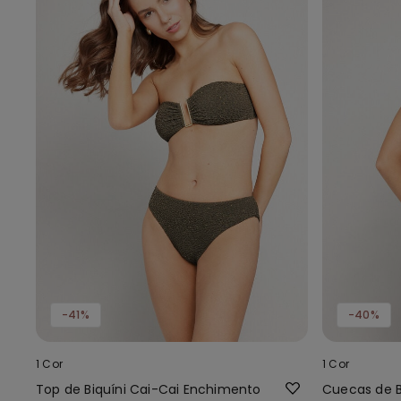
-41%
-40%
1 Cor
1 Cor
Top de Biquíni Cai-Cai Enchimento
Cuecas de Bi