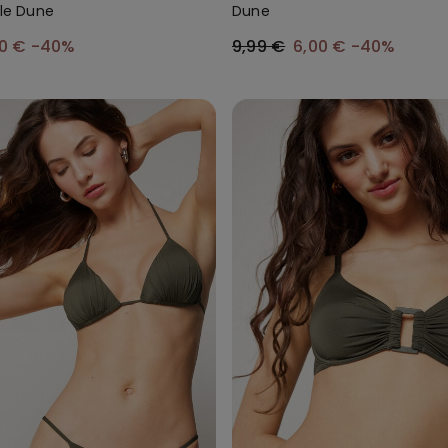
kle Dune
Dune
00 €
-40%
9,99 €
6,00 €
-40%