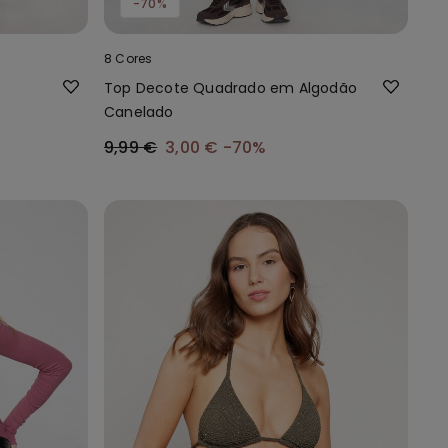
-70%
8 Cores
Top Decote Quadrado em Algodão
Canelado
9,99 €
3,00 €
-70%