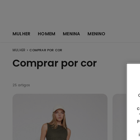
MULHER
HOMEM
MENINA
MENINO
>
MULHER
COMPRAR POR COR
Comprar por cor
25 artigos
c
P