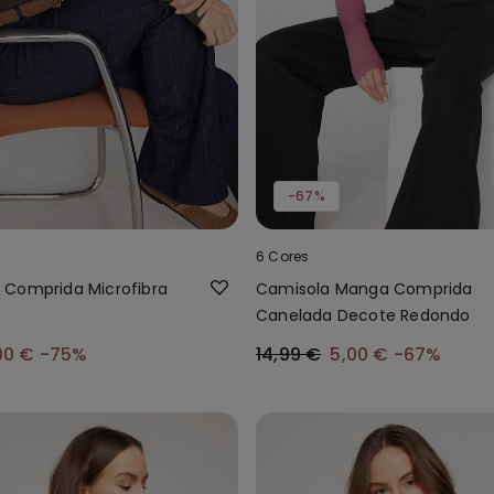
-67%
6 Cores
Comprida Microfibra
Camisola Manga Comprida
Canelada Decote Redondo
00 €
-75%
14,99 €
5,00 €
-67%