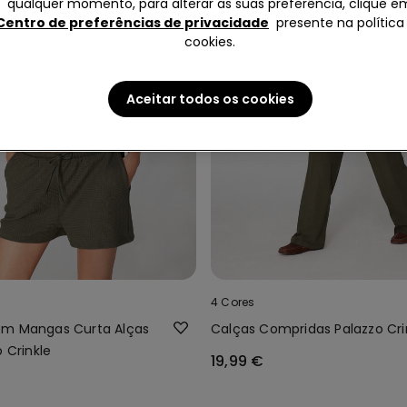
qualquer momento, para alterar as suas preferência, clique e
Centro de preferências de privacidade
presente na política
cookies.
Aceitar todos os cookies
4 Cores
em Mangas Curta Alças
Calças Compridas Palazzo Cri
o Crinkle
19,99 €