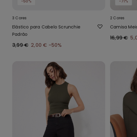
-50%
-71%
3 Cores
2 Cores
Elástico para Cabelo Scrunchie
Camisa Mei
Padrão
16,99 €
5,
3,99 €
2,00 €
-50%