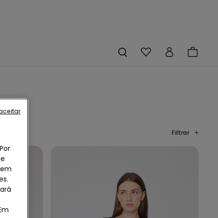
aceitar
Filtrar
Por
he
o em
es.
uará
 Em