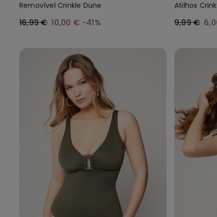
Removível Crinkle Dune
Atilhos Crin
16,99 €
10,00 €
-41%
9,99 €
6,