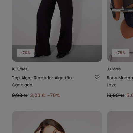
-70%
-75%
10 Cores
3 Cores
Top Alças Remador Algodão
Body Manga 
Canelado
Leve
9,99 €
3,00 €
-70%
19,99 €
5,