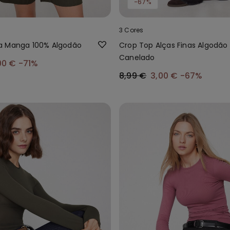
-67%
3 Cores
a Manga 100% Algodão
Crop Top Alças Finas Algodão
Canelado
00 €
-71%
8,99 €
3,00 €
-67%