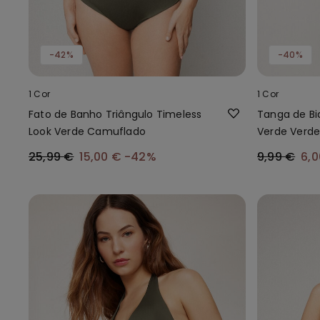
-42%
-40%
1 Cor
1 Cor
Fato de Banho Triângulo Timeless
Tanga de Bi
Look Verde Camuflado
Verde Verd
25,99 €
15,00 €
-42%
9,99 €
6,