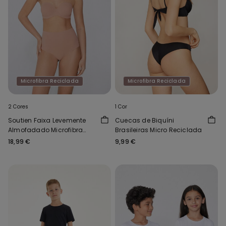
Microfibra Reciclada
Microfibra Reciclada
2 Cores
1 Cor
Soutien Faixa Levemente
Cuecas de Biquíni
Almofadado Microfibra
Brasileiras Micro Reciclada
Reciclada Full Coverage
18,99 €
9,99 €