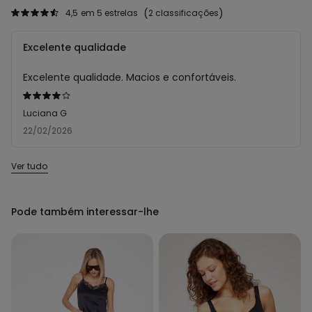
4,5
em 5 estrelas
2 classificações
Excelente qualidade
Excelente qualidade. Macios e confortáveis.
Atribuiu
4
Luciana G
em
22/02/2026
5
Ver tudo
Pode também interessar-lhe