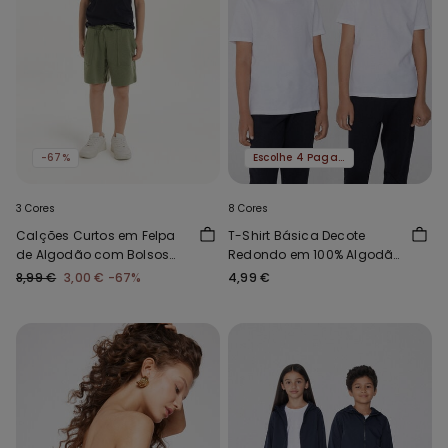
-67%
Escolhe 4 Paga 3
3 Cores
8 Cores
Calções Curtos em Felpa
T-Shirt Básica Decote
de Algodão com Bolsos
Redondo em 100% Algodão
Menino
Criança Unissexo
8,99 €
3,00 €
-67%
4,99 €