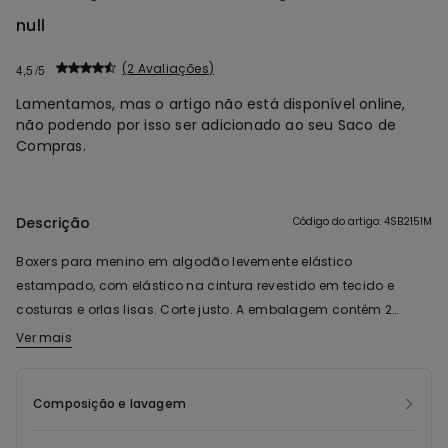
null
2 Avaliações
4,5
Lamentamos, mas o artigo não está disponível online,
não podendo por isso ser adicionado ao seu Saco de
Compras.
Descrição
Código do artigo: 4SB2151M
Boxers para menino em algodão levemente elástico
estampado, com elástico na cintura revestido em tecido e
costuras e orlas lisas. Corte justo. A embalagem contém 2
boxers.
Ver mais
Composição e lavagem