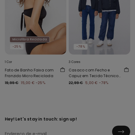
Microfibra Reciclada
-25%
-78%
1 Cor
3 Cores
Fato de Banho Faixa com
Casaco com Fecho e
Franzido Micro Reciclada
Capuz em Tecido Técnico
Criança Unissexo
19,99 €
15,00 €
-25%
22,99 €
5,00 €
-78%
Hey! Let's stay in touch: sign up!