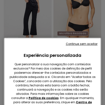
Microfibra Reciclada
-75%
-40%
Continue sem aceitar
1 Cor
1 Cor
Experiência personalizada
Calças à Boca de Sino em
Cuecas de Biquíni
Tecido Elástico
Brasileiras Subidas com
Quer personalizar a sua navegação com conteúdos
Franzido Micro Reciclada
19,99 €
5,00 €
-75%
9,99 €
6,00 €
-40%
exclusivos? Por meio dos cookies de definição de perfil
poderemos oferecer-lhe conteúdos personalizados e
publicidade adequada a si. Clicando em “Aceitar todos os
Cookies”, concorda com a utilização dos cookies. Pelo
contrário, fechando esta barra com o botão fechar,
continuará a navegação e os cookies não serão
ativados. Para mais informações sobre os cookies
consultar a
Política de cookies
. Em qualquer momento,
para alterar as suas preferência, clique em
Centro de