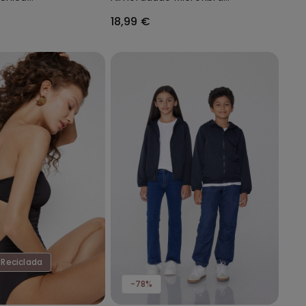
Reciclada Full Coverage
18,99 €
 Reciclada
-78%