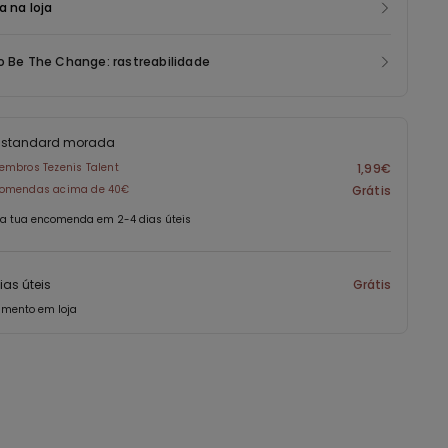
a na loja
o Be The Change: rastreabilidade
s standard morada
embros Tezenis Talent
1,99€
omendas acima de 40€
Grátis
a tua encomenda em 2-4 dias úteis
ias úteis
Grátis
amento em loja