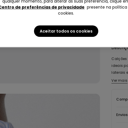
qualquer momento, para alterar as suas preferência, clique e
podendo
Centro de preferências de privacidade
presente na política
cookies.
Aceitar todos os cookies
Descriç
Calções 
ideais p
laterais 
praticida
Ver mais
perfeito
Compo
Envio