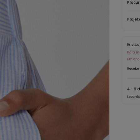
Procur
Projet
Envio
Para m
Em enc
Recebe 
4 - 6 d
Levant