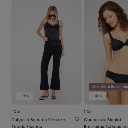
Microfibra Reciclad
-75%
-40%
1 Cor
1 Cor
Calças à Boca de Sino em
Cuecas de Biquíni
Tecido Elástico
Brasileiras Subidas c