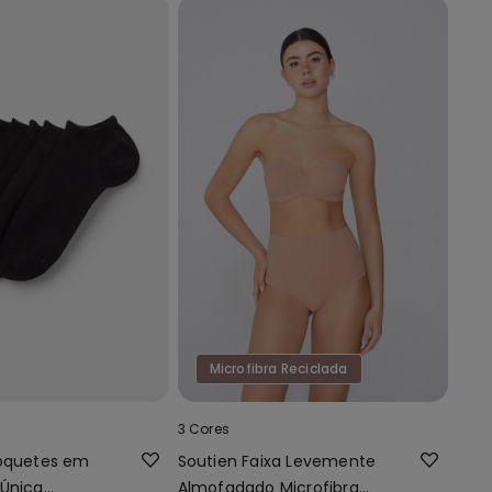
Microfibra Reciclada
3 Cores
Soquetes em
Soutien Faixa Levemente
 Única
Almofadado Microfibra