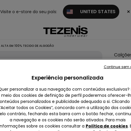
×
UNITED STATES
Visite o e-store do seu país:
ALTA EM 100% TECIDO DE ALGODÃO
Calçõe
de
Continue sem 
Cintur
Experiência personalizada
Alta e
100%
Quer personalizar a sua navegação com conteúdos exclusivos? 
Tecido
meio dos cookies de definição de perfil poderemos oferecer-l
onteúdos personalizados e publicidade adequada a si. Clicand
de
“Aceitar todos os Cookies”, concorda com a utilização dos cooki
Algodã
elo contrário, fechando esta barra com o botão fechar, contin
null
a navegação e os cookies não serão ativados. Para mais
informações sobre os cookies consultar a
Política de cookies
.
Lamenta