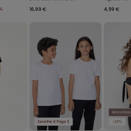
lada
Reciclada
Unissexo
%
16,99 €
4,99 €
Microfibra
Escolhe 4 Paga 3
-25%