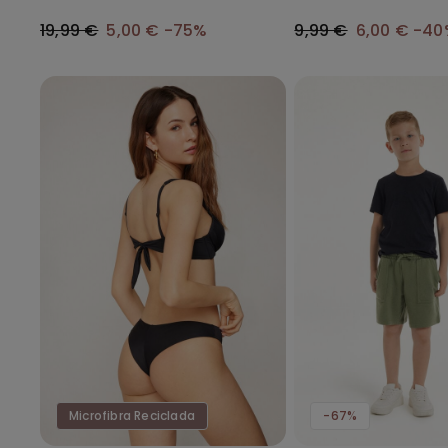
Franzido Micro Recic
19,99 €
5,00 €
-75%
9,99 €
6,00 €
-40
Microfibra Reciclada
-67%