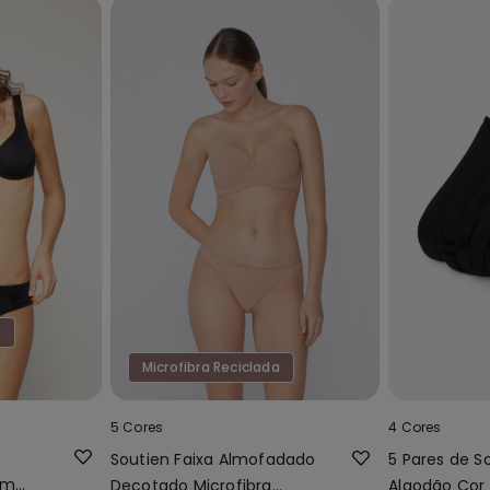
a
Microfibra Reciclada
5 Cores
4 Cores
Soutien Faixa Almofadado
5 Pares de 
om
Decotado Microfibra
Algodão Cor