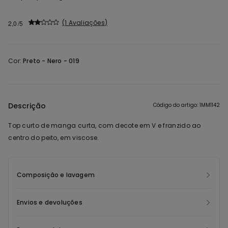
1 Avaliações
2,0
Cor:
Preto -
Nero - 019
Descrição
Código do artigo: 1MM1142
Top curto de manga curta, com decote em V e franzido ao
centro do peito, em viscose.
Composição e lavagem
Envios e devoluções