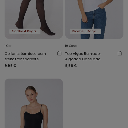
Escolhe 4 Paga 3
Escolhe 3 Paga 2
1 Cor
10 Cores
Collants térmicos com
Top Alças Remador
efeito transparente
Algodão Canelado
9,99 €
9,99 €