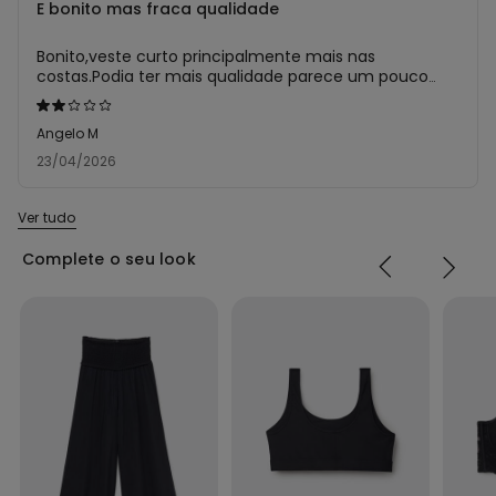
E bonito mas fraca qualidade
Bonito,veste curto principalmente mais nas
costas.Podia ter mais qualidade parece um pouco
fraco de tecido e acabamentos.
Atribuiu
2
Angelo M
em
23/04/2026
5
Ver tudo
Complete o seu look