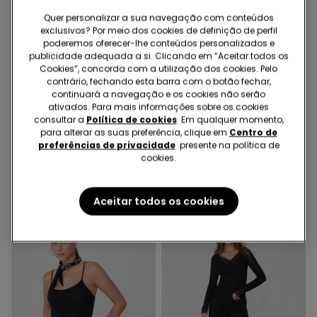
Quer personalizar a sua navegação com conteúdos
exclusivos? Por meio dos cookies de definição de perfil
poderemos oferecer-lhe conteúdos personalizados e
publicidade adequada a si. Clicando em “Aceitar todos os
Cookies”, concorda com a utilização dos cookies. Pelo
contrário, fechando esta barra com o botão fechar,
-75%
continuará a navegação e os cookies não serão
ativados. Para mais informações sobre os cookies
consultar a
Política de cookies
. Em qualquer momento,
4 Cores
1 Cor
para alterar as suas preferência, clique em
Centro de
Calças Japonesas em
Calças à Boca de Sino em
preferências de privacidade
presente na política de
Tecido Ponto Smock
Tecido Elástico
cookies.
19,99 €
19,99 €
5,00 €
-75%
Aceitar todos os cookies