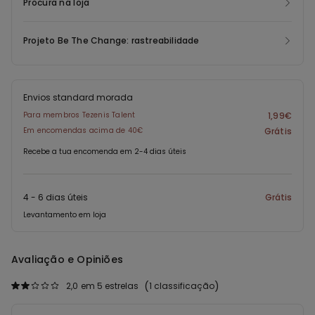
Procura na loja
Projeto Be The Change: rastreabilidade
Envios standard morada
Para membros Tezenis Talent
1,99€
Em encomendas acima de 40€
Grátis
Recebe a tua encomenda em 2-4 dias úteis
4 - 6 dias úteis
Grátis
Levantamento em loja
Avaliação e Opiniões
2,0
em 5 estrelas
1 classificação