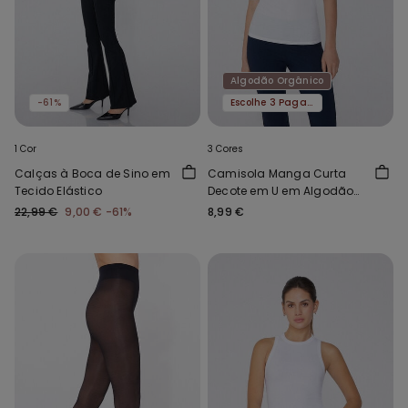
Algodão Orgânico
-61%
Escolhe 3 Paga 2
1 Cor
3 Cores
Calças à Boca de Sino em
Camisola Manga Curta
Tecido Elástico
Decote em U em Algodão
Orgânico
22,99 €
9,00 €
-61%
8,99 €