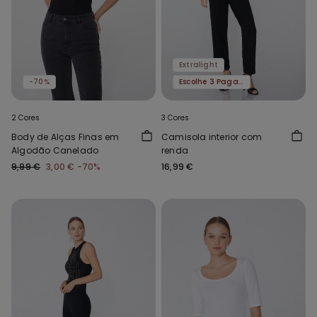
Extralight
-70%
Escolhe 3 Paga 2
2 Cores
3 Cores
Body de Alças Finas em
Camisola interior com
Algodão Canelado
renda
9,99 €
3,00 €
-70%
16,99 €