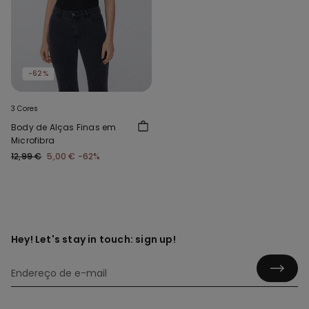
-62%
3 Cores
Body de Alças Finas em
Microfibra
12,99 €
5,00 €
-62%
Hey! Let's stay in touch: sign up!