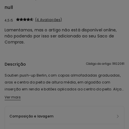
null
4 Avaliações
4,5
Lamentamos, mas o artigo não está disponível online,
não podendo por isso ser adicionado ao seu Saco de
Compras.
Descrição
Código do artigo: 1RG2081
Soutien push-up Berlin, com copas almofadadas graduadas,
aros e centro do peito de altura média, em algodão com
inserção em renda e botões aplicados ao centro do peito. Alças
finas e fecho com dois colchetes reguláveis com quatro
Ver mais
larguras. O suporte lateral garante um bom apoio. Ideal para
decotes quadrados ou redondos. Nos tamanhos 80B, 85B, 75C
Composição e lavagem
e 80C, a dimensão das alças pode ser sujeita a variações para
garantir melhor vestibilidade e conforto.