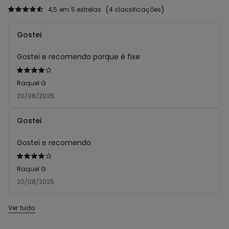
4,5
em 5 estrelas
4 classificações
Gostei
Gostei e recomendo porque é fixe
Atribuiu
4
Raquel G
em
20/08/2025
5
Gostei
Gostei e recomendo
Atribuiu
4
Raquel G
em
20/08/2025
5
Ver tudo