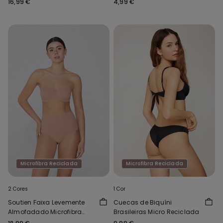
16,99 €
4,99 €
Microfibra Reciclada
Microfibra Reciclada
2 Cores
1 Cor
Soutien Faixa Levemente
Cuecas de Biquíni
Almofadado Microfibra
Brasileiras Micro Reciclada
Reciclada Full Coverage