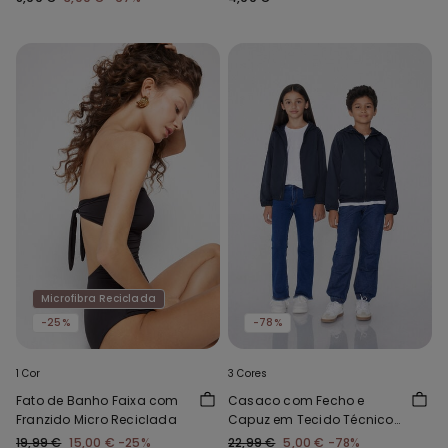
Microfibra Reciclada
-25%
-78%
1 Cor
3 Cores
Fato de Banho Faixa com
Casaco com Fecho e
Franzido Micro Reciclada
Capuz em Tecido Técnico
Criança Unissexo
19,99 €
15,00 €
-25%
22,99 €
5,00 €
-78%