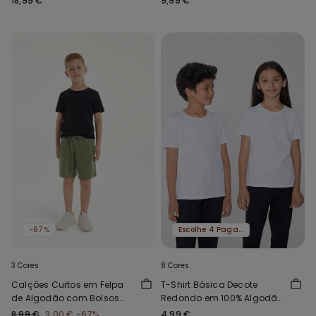
18,99 €
9,99 €
-67%
Escolhe 4 Paga 3
3 Cores
8 Cores
Calções Curtos em Felpa
T-Shirt Básica Decote
de Algodão com Bolsos
Redondo em 100% Algodão
Menino
Criança Unissexo
8,99 €
3,00 €
-67%
4,99 €