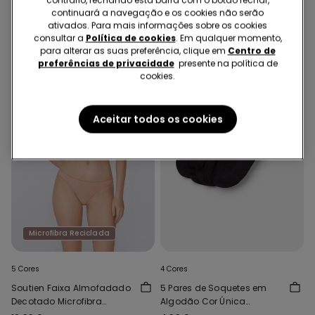
Franzido Micro Reciclada
19,99 €
5,00 €
-75%
9,99 €
6,00 €
-40%
continuará a navegação e os cookies não serão
ativados. Para mais informações sobre os cookies
consultar a
Política de cookies
. Em qualquer momento,
para alterar as suas preferência, clique em
Centro de
preferências de privacidade
presente na política de
cookies.
Aceitar todos os cookies
Microfibra Reciclada
5 Cores
4 Cores
Soutien Faixa Almofadado
5 Pares de Soquetes em
Decotado Microfibra
Algodão Cor Única
Reciclada
Unissexo