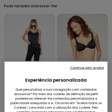
Pode também interessar-lhe
Continue sem aceitar
Microfibra Reciclada
Experiência personalizada
-75%
-40%
Quer personalizar a sua navegação com conteúdos
exclusivos? Por meio dos cookies de definição de perfil
1 Cor
1 Cor
poderemos oferecer-lhe conteúdos personalizados e
publicidade adequada a si. Clicando em “Aceitar todos os
Calças à Boca de Sino em
Cuecas de Biquíni
Cookies”, concorda com a utilização dos cookies. Pelo
Tecido Elástico
Brasileiras Subidas com
contrário, fechando esta barra com o botão fechar,