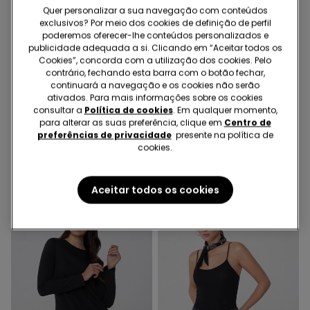
Quer personalizar a sua navegação com conteúdos
exclusivos? Por meio dos cookies de definição de perfil
poderemos oferecer-lhe conteúdos personalizados e
publicidade adequada a si. Clicando em “Aceitar todos os
Microfibra Reciclada
Cookies”, concorda com a utilização dos cookies. Pelo
-71%
-25%
contrário, fechando esta barra com o botão fechar,
continuará a navegação e os cookies não serão
ativados. Para mais informações sobre os cookies
3 Cores
1 Cor
consultar a
Política de cookies
. Em qualquer momento,
Pijama Curto Basic Piping
Fato de Banho Faixa com
para alterar as suas preferência, clique em
Centro de
preferências de privacidade
presente na política de
em Algodão com Bolso
Franzido Micro Reciclada
cookies.
16,99 €
5,00 €
-71%
19,99 €
15,00 €
-25%
Aceitar todos os cookies