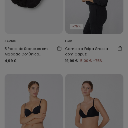
-75%
4 Cores
1 Cor
5 Pares de Soquetes em
Camisola Felpa Grossa
Algodão Cor Única
com Capuz
Unissexo
4,99 €
19,99 €
5,00 €
-75%