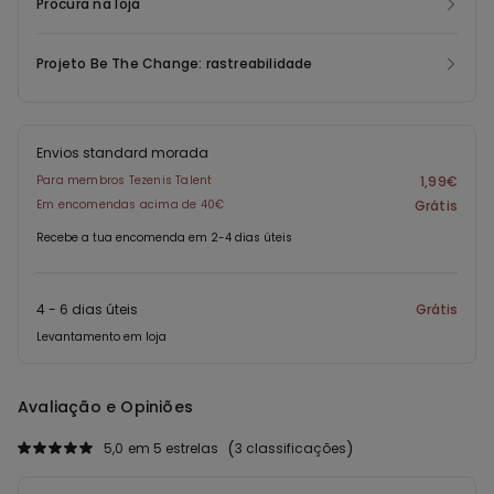
Procura na loja
Projeto Be The Change: rastreabilidade
Envios standard morada
Para membros Tezenis Talent
1,99€
Em encomendas acima de 40€
Grátis
Recebe a tua encomenda em 2-4 dias úteis
4 - 6 dias úteis
Grátis
Levantamento em loja
Avaliação e Opiniões
5,0
em 5 estrelas
3 classificações