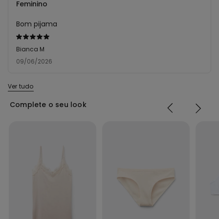
Feminino
Bom pijama
Atribuiu
5
Bianca M
em
09/06/2026
5
Ver tudo
Complete o seu look