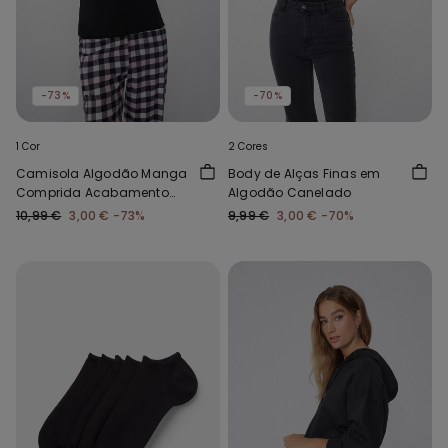
-73%
-70%
1 Cor
2 Cores
Camisola Algodão Manga
Body de Alças Finas em
Comprida Acabamento
Algodão Canelado
em Onda
10,99 €
3,00 €
-73%
9,99 €
3,00 €
-70%